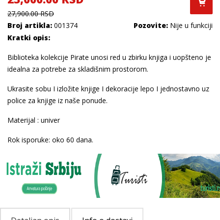
27,900.00 RSD
Broj artikla:
001374
Pozovite:
Nije u funkciji
Kratki opis:
Biblioteka kolekcije Pirate unosi red u zbirku knjiga i uopšteno je
idealna za potrebe za skladišnim prostorom.
Ukrasite sobu I izložite knjige I dekoracije lepo I jednostavno uz
police za knjige iz naše ponude.
Materijal : univer
Rok isporuke: oko 60 dana.