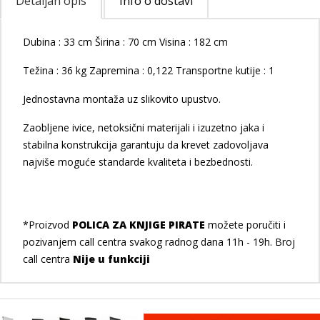
Detaljan opis
Info o dostavi
Dubina : 33 cm Širina : 70 cm Visina : 182 cm
Težina : 36 kg Zapremina : 0,122 Transportne kutije : 1
Jednostavna montaža uz slikovito upustvo.
Zaobljene ivice, netoksični materijali i izuzetno jaka i
stabilna konstrukcija garantuju da krevet zadovoljava
najviše moguće standarde kvaliteta i bezbednosti.
*Proizvod
POLICA ZA KNJIGE PIRATE
možete poručiti i
pozivanjem call centra svakog radnog dana 11h - 19h. Broj
call centra
Nije u funkciji