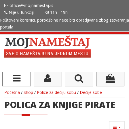
office@mojnamestaj.rs
Nije u funkciji
11h - 19h
Poštovani korisnici, porodžbine nece biti obradjivane zbog zatvaranja
portala
Početna
/
Shop
/
Police za dečiju sobu
/
Dečije sobe
POLICA ZA KNJIGE PIRATE