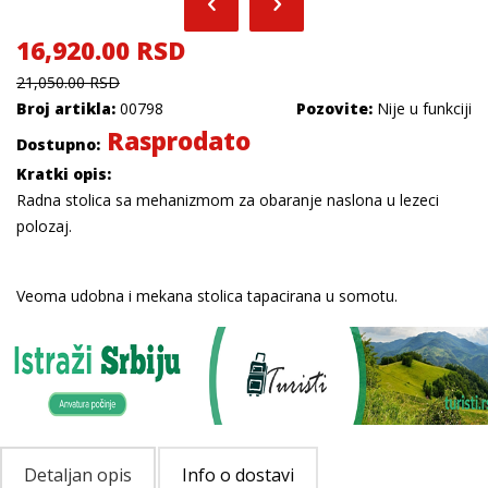
16,920.00 RSD
21,050.00 RSD
Broj artikla:
00798
Pozovite:
Nije u funkciji
Rasprodato
Dostupno:
Kratki opis:
Radna stolica sa mehanizmom za obaranje naslona u lezeci
polozaj.
Veoma udobna i mekana stolica tapacirana u somotu.
Detaljan opis
Info o dostavi