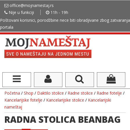
office@mojnamestaj.rs
Nije u funkciji
11h - 19h
Poštovani korisnici, porodžbine nece biti obradjivane zbog zatvaranja
portala
Početna
/
Shop
/
Daktilo stolice
/
Radne stolice
/
Radne fotelje
/
Kancelarijske fotelje
/
Kancelarijske stolice
/
Kancelarijski
nameštaj
RADNA STOLICA BEANBAG