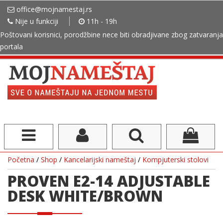
office@mojnamestaj.rs
Nije u funkciji
11h - 19h
Poštovani korisnici, porodžbine nece biti obradjivane zbog zatvaranja
portala
Početna
/
Shop
/
Kancelarijski nameštaj
/
Kompjuterski stolovi
PROVEN E2-14 ADJUSTABLE
DESK WHITE/BROWN