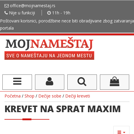
office@mojnamestaj.rs
Nije u funkciji
11h - 19h
Poštovani korisnici, porodžbine nece biti obradjivane zbog zatvaranja
portala
Početna
/
Shop
/
Dečije sobe
/
Dečiji kreveti
KREVET NA SPRAT MAXIM