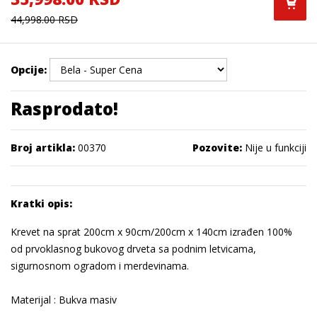
44,998.00 RSD
Opcije:
Rasprodato!
Broj artikla:
00370
Pozovite:
Nije u funkciji
Kratki opis:
Krevet na sprat 200cm x 90cm/200cm x 140cm izrađen 100%
od prvoklasnog bukovog drveta sa podnim letvicama,
sigurnosnom ogradom i merdevinama.
Materijal : Bukva masiv