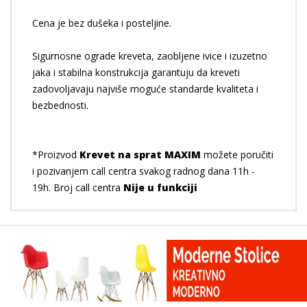
Cena je bez dušeka i posteljine.
Sigurnosne ograde kreveta, zaobljene ivice i izuzetno
jaka i stabilna konstrukcija garantuju da kreveti
zadovoljavaju najviše moguće standarde kvaliteta i
bezbednosti.
*Proizvod
Krevet na sprat MAXIM
možete poručiti
i pozivanjem call centra svakog radnog dana 11h -
19h. Broj call centra
Nije u funkciji