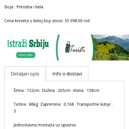
Boja : Prirodna i bela
Cena kreveta u beloj boji iznosi: 35 998.00 rsd
Detaljan opis
Info o dostavi
Širina : 152cm Dužina : 205cm Visina : 158cm
Težina : 86kg Zapremina : 0,168 Transportne kutije :
3
Jednostavna montaža uz upustvo.