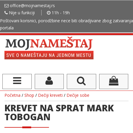
office@mojnamestaj.rs
Nije u funkciji
11h - 19h
Poštovani korisnici, porodžbine nece biti obradjivane zbog zatvaranja
portala
Početna
/
Shop
/
Dečiji kreveti
/
Dečije sobe
KREVET NA SPRAT MARK
TOBOGAN