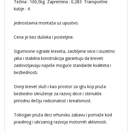
Težina : 100,5kg Zapremina : 0,283 Transportne
kutije : 4
Jednostavna montaža uz upustvo.
Cena je bez dušeka i posteljine.
Sigurnosne ograde kreveta, zaobljene ivice i izuzetno
jaka i stabilna konstrukcija garantuju da kreveti
zadovoljavaju najviše moguće standarde kvaliteta i
bezbednosti.
Donji krevet služi i kao prostor za igru koji pruža
bezbedno okruženje za razvoj dece i stimuliše
prirodnu dečiju radoznalost i kreativnost.
Tobogan pruža deci vrhunsku zabavu i pomaže kod
pravilnog i ubrzanog razvoja motornih aktivnosti.