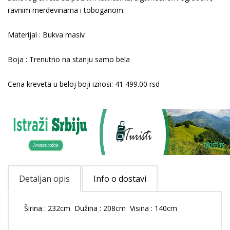
ravnim merdevinama i toboganom.
Materijal : Bukva masiv
Boja : Trenutno na stanju samo bela
Cena kreveta u beloj boji iznosi: 41 499.00 rsd
Detaljan opis
Info o dostavi
Širina : 232cm Dužina : 208cm Visina : 140cm