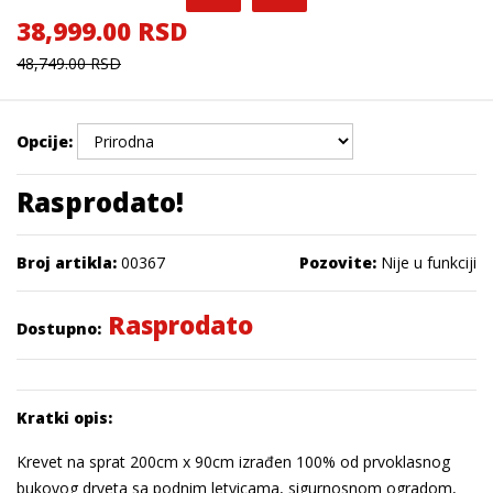
38,999.00 RSD
48,749.00 RSD
Opcije:
Rasprodato!
Broj artikla:
00367
Pozovite:
Nije u funkciji
Rasprodato
Dostupno:
Kratki opis:
Krevet na sprat 200cm x 90cm izrađen 100% od prvoklasnog
bukovog drveta sa podnim letvicama, sigurnosnom ogradom,