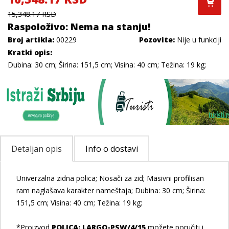
15,348.17 RSD
Raspoloživo: Nema na stanju!
Broj artikla:
00229
Pozovite:
Nije u funkciji
Kratki opis:
Dubina: 30 cm; Širina: 151,5 cm; Visina: 40 cm; Težina: 19 kg;
Detaljan opis
Info o dostavi
Univerzalna zidna polica; Nosači za zid; Masivni profilisan
ram naglašava karakter nameštaja; Dubina: 30 cm; Širina:
151,5 cm; Visina: 40 cm; Težina: 19 kg;
*Proizvod
POLICA: LARGO-PSW/4/15
možete poručiti i