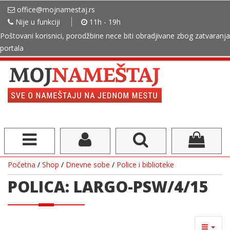
office@mojnamestaj.rs
Nije u funkciji
11h - 19h
Poštovani korisnici, porodžbine nece biti obradjivane zbog zatvaranja
portala
Početna
/
Shop
/
Dnevne sobe
/
Police i biblioteke
POLICA: LARGO-PSW/4/15