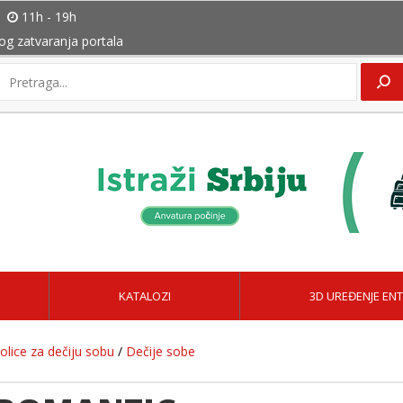
11h - 19h
bog zatvaranja portala
KATALOZI
3D UREĐENJE ENT
olice za dečiju sobu
/
Dečije sobe