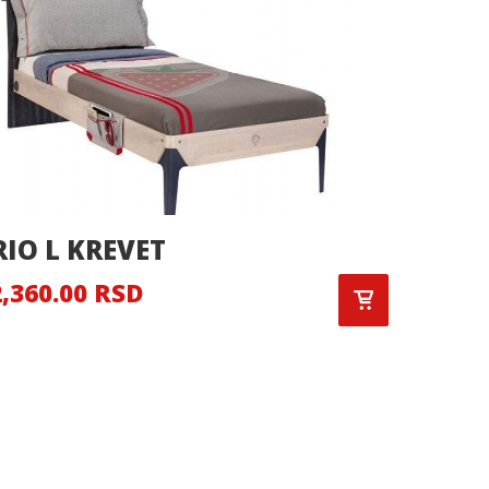
RIO L KREVET
DARK 
,360.00 RSD
6,375.