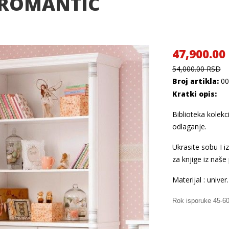
E ROMANTIC
47,900.00
54,000.00 RSD
Broj artikla:
00
Kratki opis:
Biblioteka kolekc
odlaganje.
Ukrasite sobu I i
za knjige iz naše
Materijal : univer.
Rok isporuke 45-6