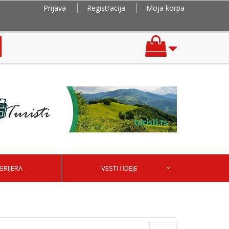
Prijava
Registracija
Moja korpa
ERIJERA
VESTI I IDEJE