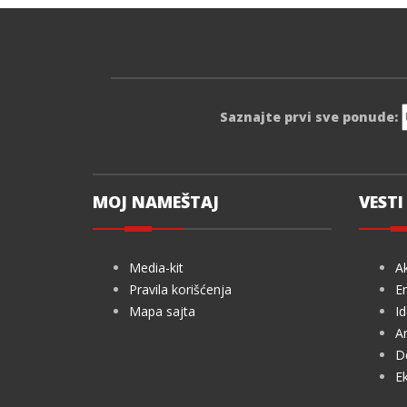
Saznajte prvi sve ponude:
MOJ NAMEŠTAJ
VESTI 
Media-kit
Ak
Pravila korišćenja
En
Mapa sajta
Id
Ar
De
Ek