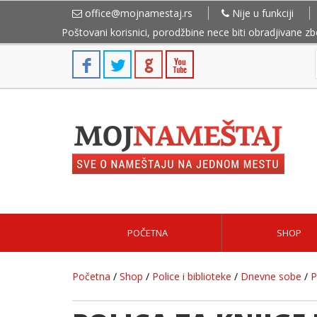
office@mojnamestaj.rs
Nije u funkciji
Poštovani korisnici, porodžbine nece biti obradjivane z
POČETNA
SHOP
Početna
/
Shop
/
Police i biblioteke
/
Dnevne sobe
/
P