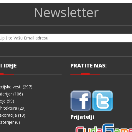
Newsletter
I IDEJE
PRATITE NAS:
cijske vesti (297)
terijer (106)
eje (99)
hitektura (29)
koracija (10)
Prijatelji
sterijer (6)