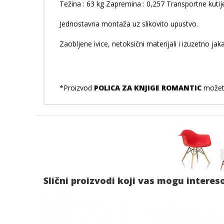
Težina : 63 kg Zapremina : 0,257 Transportne kutije
Jednostavna montaža uz slikovito upustvo.
Zaobljene ivice, netoksični materijali i izuzetno ja
*Proizvod
POLICA ZA KNJIGE ROMANTIC
možete
Slični proizvodi koji vas mogu interes