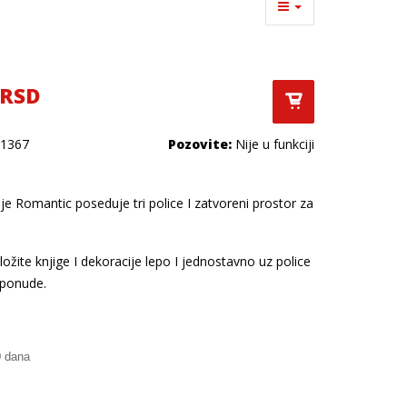
 RSD
1367
Pozovite:
Nije u funkciji
ije Romantic poseduje tri police I zatvoreni prostor za
zložite knjige I dekoracije lepo I jednostavno uz police
 ponude.
0 dana