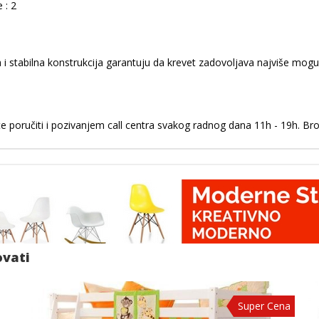
 : 2
ka i stabilna konstrukcija garantuju da krevet zadovoljava najviše mog
 poručiti i pozivanjem call centra svakog radnog dana 11h - 19h. Bro
ovati
Super Cena