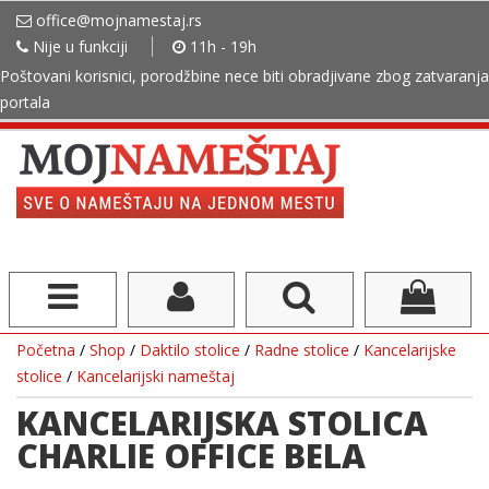
office@mojnamestaj.rs
Nije u funkciji
11h - 19h
Poštovani korisnici, porodžbine nece biti obradjivane zbog zatvaranja
portala
Početna
/
Shop
/
Daktilo stolice
/
Radne stolice
/
Kancelarijske
stolice
/
Kancelarijski nameštaj
KANCELARIJSKA STOLICA
CHARLIE OFFICE BELA