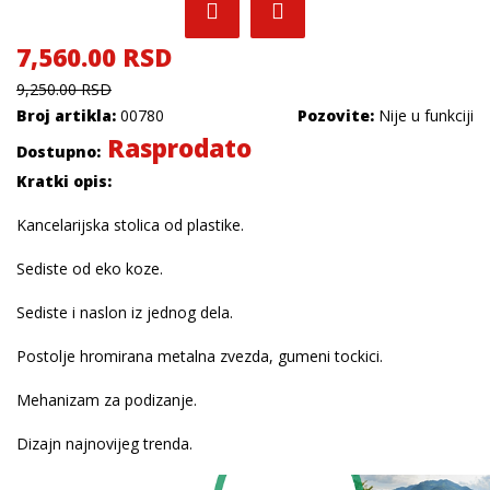
7,560.00 RSD
9,250.00 RSD
Broj artikla:
00780
Pozovite:
Nije u funkciji
Rasprodato
Dostupno:
Kratki opis:
Kancelarijska stolica od plastike.
Sediste od eko koze.
Sediste i naslon iz jednog dela.
Postolje hromirana metalna zvezda, gumeni tockici.
Mehanizam za podizanje.
Dizajn najnovijeg trenda.