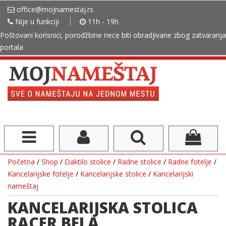
office@mojnamestaj.rs
Nije u funkciji
11h - 19h
Poštovani korisnici, porodžbine nece biti obradjivane zbog zatvaranja
portala
Početna
/
Shop
/
Daktilo stolice
/
Radne stolice
/
Radne fotelje
/
Kancelarijske fotelje
/
Kancelarijske stolice
/
Kancelarijski
nameštaj
KANCELARIJSKA STOLICA
RACER BELA