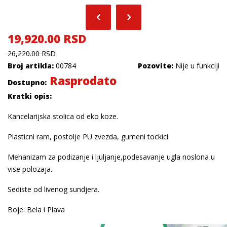
19,920.00 RSD
26,220.00 RSD
Broj artikla:
00784
Pozovite:
Nije u funkciji
Rasprodato
Dostupno:
Kratki opis:
Kancelarijska stolica od eko koze.
Plasticni ram, postolje PU zvezda, gumeni tockici.
Mehanizam za podizanje i ljuljanje,podesavanje ugla noslona u
vise polozaja.
Sediste od livenog sundjera.
Boje: Bela i Plava