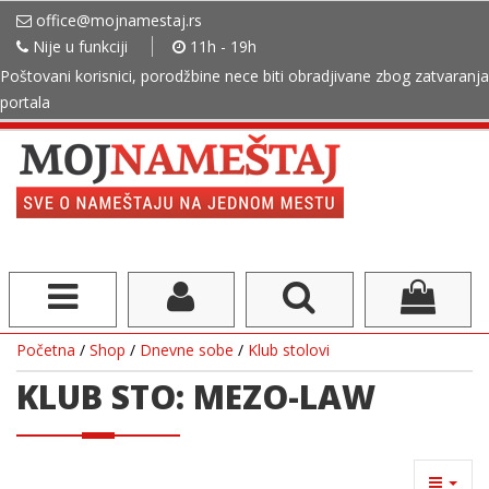
office@mojnamestaj.rs
Nije u funkciji
11h - 19h
Poštovani korisnici, porodžbine nece biti obradjivane zbog zatvaranja
portala
Početna
/
Shop
/
Dnevne sobe
/
Klub stolovi
KLUB STO: MEZO-LAW