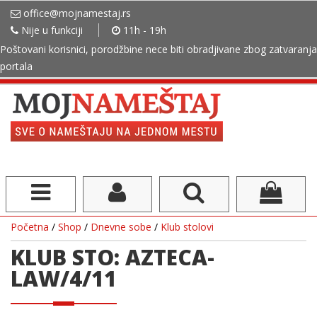
office@mojnamestaj.rs
Nije u funkciji
11h - 19h
Poštovani korisnici, porodžbine nece biti obradjivane zbog zatvaranja
portala
Početna
/
Shop
/
Dnevne sobe
/
Klub stolovi
KLUB STO: AZTECA-
LAW/4/11