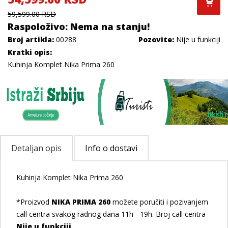
59,599.00 RSD
Raspoloživo: Nema na stanju!
Broj artikla:
00288
Pozovite:
Nije u funkciji
Kratki opis:
Kuhinja Komplet Nika Prima 260
Detaljan opis
Info o dostavi
Kuhinja Komplet Nika Prima 260
*Proizvod
NIKA PRIMA 260
možete poručiti i pozivanjem
call centra svakog radnog dana 11h - 19h. Broj call centra
Nije u funkciji