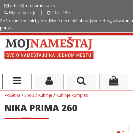
office@mojnamestaj.rs
Nije u funkciji
11h - 19h
Poštovani korisnici, porodžbine nece biti obradjivane zbog zatvaranja
portala
Početna
/
Shop
/
Kuhinje
/
Kuhinje kompleti
NIKA PRIMA 260