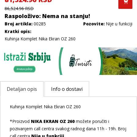
86,524.96 RSD
Raspoloživo: Nema na stanju!
Broj artikla:
00285
Pozovite:
Nije u funkciji
Kratki opis:
Kuhinja Komplet Nika Ekran OZ 260
Detaljan opis
Info o dostavi
Kuhinja Komplet Nika Ekran OZ 260
*Proizvod
NIKA EKRAN OZ 260
možete poručiti i
pozivanjem call centra svakog radnog dana 11h - 19h. Broj
call centra
Nije u funkciji