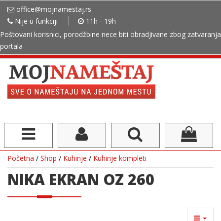
office@mojnamestaj.rs
Nije u funkciji
11h - 19h
Poštovani korisnici, porodžbine nece biti obradjivane zbog zatvaranja
portala
Početna
/
Shop
/
Kuhinje
/
Kuhinje kompleti
NIKA EKRAN OZ 260