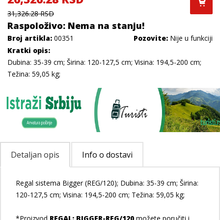
31,326.28 RSD
Raspoloživo: Nema na stanju!
Broj artikla:
00351
Pozovite:
Nije u funkciji
Kratki opis:
Dubina: 35-39 cm; Širina: 120-127,5 cm; Visina: 194,5-200 cm;
Težina: 59,05 kg;
Detaljan opis
Info o dostavi
Regal sistema Bigger (REG/120); Dubina: 35-39 cm; Širina:
120-127,5 cm; Visina: 194,5-200 cm; Težina: 59,05 kg;
*Proizvod
REGAL: BIGGER-REG/120
možete poručiti i