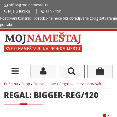
office@mojnamestaj.rs
Nije u funkciji
11h - 19h
Poštovani korisnici, porodžbine nece biti obradjivane zbog zatvaranja
portala
Početna
/
Shop
/
Dnevne sobe
/
Regali za dnevni boravak
REGAL: BIGGER-REG/120