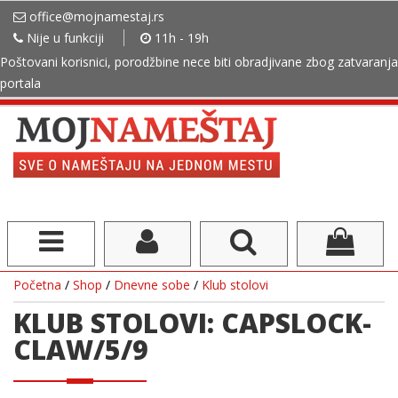
office@mojnamestaj.rs
Nije u funkciji
11h - 19h
Poštovani korisnici, porodžbine nece biti obradjivane zbog zatvaranja
portala
Početna
/
Shop
/
Dnevne sobe
/
Klub stolovi
KLUB STOLOVI: CAPSLOCK-
CLAW/5/9