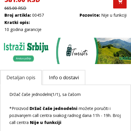
665.00 RSD
Broj artikla:
00457
Pozovite:
Nije u funkciji
Kratki opis:
10 godina garancije
Detaljan opis
Info o dostavi
Držač čaše jednodelni(1/1), sa čašom
*Proizvod
Držač čaše jednodelni
možete poručiti i
pozivanjem call centra svakog radnog dana 11h - 19h. Broj
call centra
Nije u funkciji