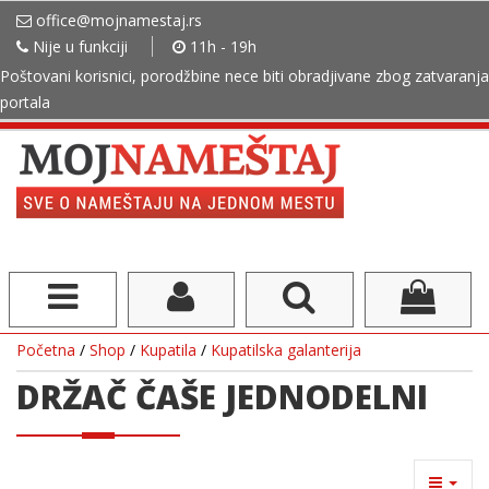
office@mojnamestaj.rs
Nije u funkciji
11h - 19h
Poštovani korisnici, porodžbine nece biti obradjivane zbog zatvaranja
portala
Početna
/
Shop
/
Kupatila
/
Kupatilska galanterija
DRŽAČ ČAŠE JEDNODELNI