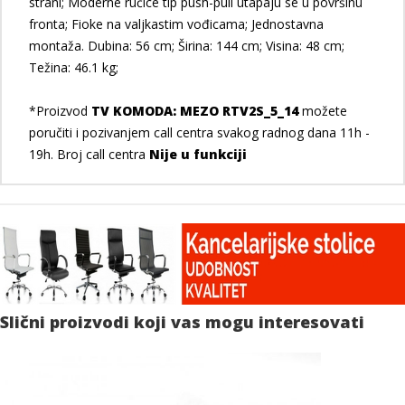
strani; Moderne ručice tip push-pull utapaju se u površinu
fronta; Fioke na valjkastim vođicama; Jednostavna
montaža. Dubina: 56 cm; Širina: 144 cm; Visina: 48 cm;
Težina: 46.1 kg;
*Proizvod
TV KOMODA: MEZO RTV2S_5_14
možete
poručiti i pozivanjem call centra svakog radnog dana 11h -
19h. Broj call centra
Nije u funkciji
Slični proizvodi koji vas mogu interesovati