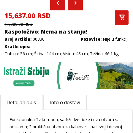
15,637.00 RSD
17,300.00 RSD
Raspoloživo: Nema na stanju!
Broj artikla:
00330
Pozovite:
Nije u funkciji
Kratki opis:
Dubina: 56 cm; Širina: 144 cm; Visina: 48 cm; Težina: 46.1 kg;
Detaljan opis
Info o dostavi
Funkcionalna Tv komoda; sadrži dve fioke i dva otvora sa
policama; 2 praktična otvora za kablove – na levoj i desnoj