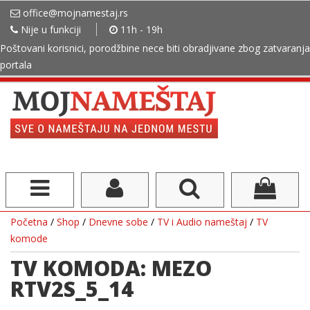
office@mojnamestaj.rs
Nije u funkciji
11h - 19h
Poštovani korisnici, porodžbine nece biti obradjivane zbog zatvaranja
portala
Početna
/
Shop
/
Dnevne sobe
/
TV i Audio nameštaj
/
TV
komode
TV KOMODA: MEZO
RTV2S_5_14