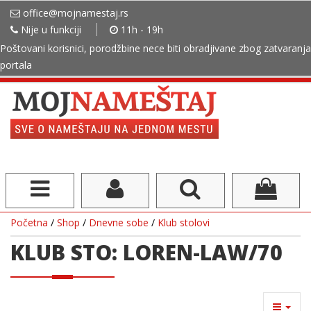
office@mojnamestaj.rs
Nije u funkciji
11h - 19h
Poštovani korisnici, porodžbine nece biti obradjivane zbog zatvaranja
portala
Početna
/
Shop
/
Dnevne sobe
/
Klub stolovi
KLUB STO: LOREN-LAW/70