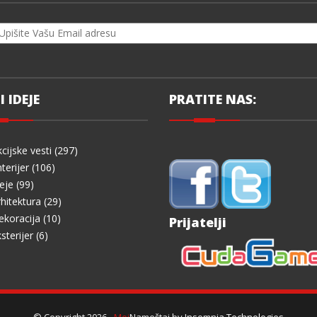
I IDEJE
PRATITE NAS:
cijske vesti (297)
terijer (106)
eje (99)
hitektura (29)
koracija (10)
Prijatelji
sterijer (6)