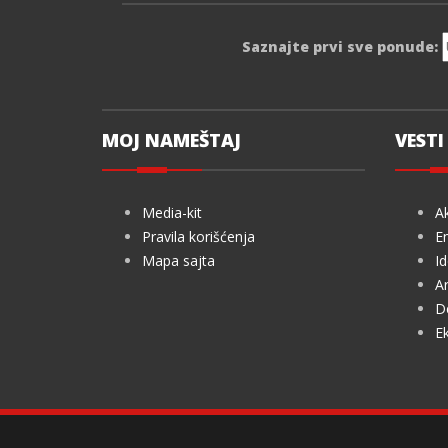
Saznajte prvi sve ponude:
MOJ NAMEŠTAJ
VESTI 
Media-kit
Ak
Pravila korišćenja
En
Mapa sajta
Id
Ar
De
Ek