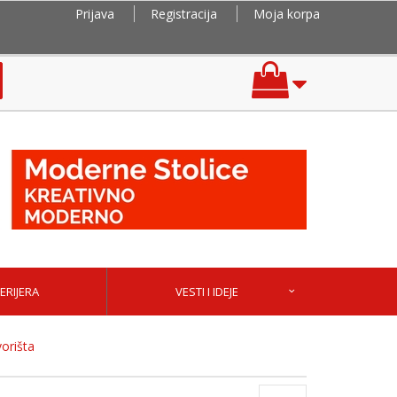
Prijava
Registracija
Moja korpa
ERIJERA
VESTI I IDEJE
orišta