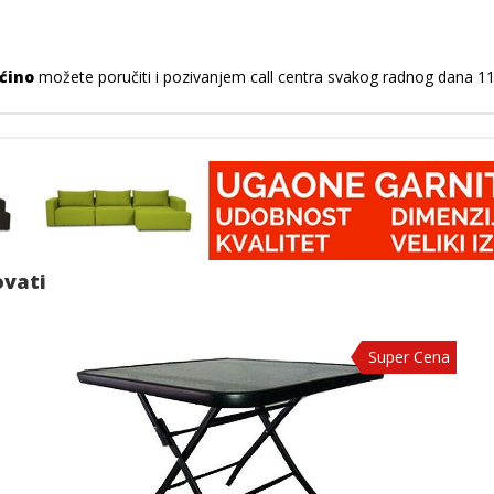
ućino
možete poručiti i pozivanjem call centra svakog radnog dana 11h
ovati
Super Cena