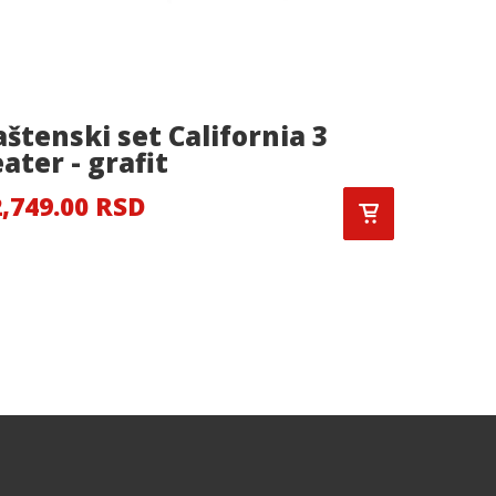
aštenski set California 3
Saksij
ater - grafit
3,150.
,749.00 RSD