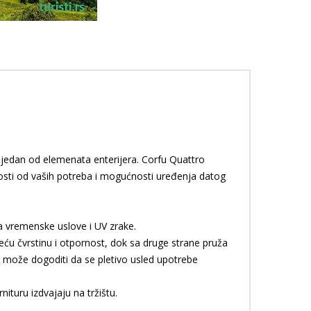
 jedan od elemenata enterijera. Corfu Quattro
osti od vaših potreba i mogućnosti uređenja datog
na vremenske uslove i UV zrake.
veću čvrstinu i otpornost, dok sa druge strane pruža
 može dogoditi da se pletivo usled upotrebe
nituru izdvajaju na tržištu.