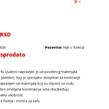
 RSD
836
Pozovite:
Nije u funkciji
sprodato
rfu Quattro napravljen je od posebnog materijala
 plastike), koji je specijalno dizajniran za korišćenje
pravljen od materijala koji su otporni na vodu.
dobro smišljena konstrukcija seta obezbeđuju
imalnu udobnost.
4 fotelje i stočića za kafu.