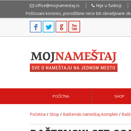
office@mojnamestaj.rs
Nije u funkciji
Poštovani korisnici, porodžbine nece biti obradjivane z
POČETNA
SHOP
Početna
/
Shop
/
Baštenski nameštaj kompleti
/
Bašt