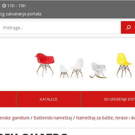
11h - 19h
bog zatvaranja portala
KATALOZI
3D UREĐENJE ENT
enske garniture
/
Baštenski nameštaj
/
Nameštaj za bašte, terase i dv