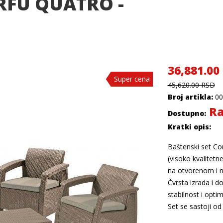
RFU QUATRO -
36,881.00
Super cena
Super cena
Super cena
45,620.00 RSD
Broj artikla:
00
Ra
Dostupno:
Kratki opis:
Baštenski set Co
(visoko kvalitetne
na otvorenom i na
Čvrsta izrada i 
stabilnost i opt
Set se sastoji od 