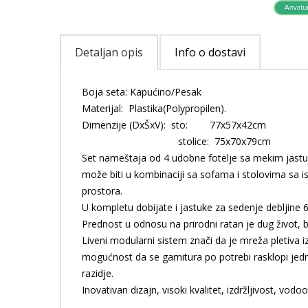
Detaljan opis
Info o dostavi
Boja seta: Kapućino/Pesak
Materijal: Plastika(Polypropilen).
Dimenzije (DxŠxV): sto: 77x57x42cm
stolice: 75x70x79cm
Set nameštaja od 4 udobne fotelje sa mekim jastuć
može biti u kombinaciji sa sofama i stolovima sa 
prostora.
U kompletu dobijate i jastuke za sedenje debljine 
Prednost u odnosu na prirodni ratan je dug život,
Liveni modularni sistem znači da je mreža pletiva i
mogućnost da se garnitura po potrebi rasklopi je
razidje.
Inovativan dizajn, visoki kvalitet, izdržljivost, vod