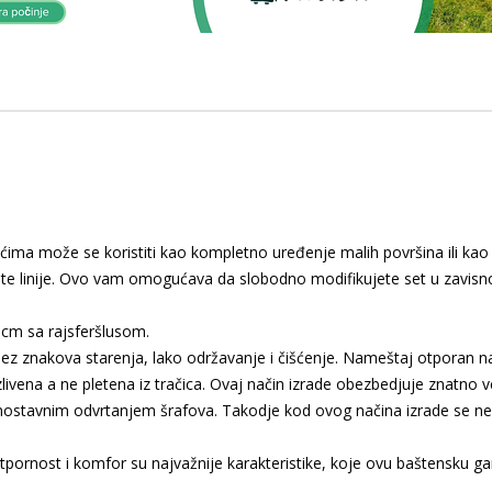
ima može se koristiti kao kompletno uređenje malih površina ili kao
iste linije. Ovo vam omogućava da slobodno modifikujete set u zavisn
6cm sa rajsferšlusom.
 bez znakova starenja, lako održavanje i čišćenje. Nameštaj otporan 
zlivena a ne pletena iz tračica. Ovaj način izrade obezbedjuje znatno 
dnostavnim odvrtanjem šrafova. Takodje kod ovog načina izrade se ne
ootpornost i komfor su najvažnije karakteristike, koje ovu baštensku gar