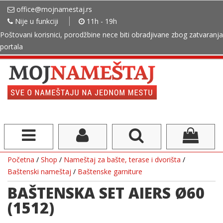
office@mojnamestaj.rs
Nije u funkciji
11h - 19h
Poštovani korisnici, porodžbine nece biti obradjivane zbog zatvaranja
portala
Početna
/
Shop
/
Nameštaj za bašte, terase i dvorišta
/
Baštenski nameštaj
/
Baštenske garniture
BAŠTENSKA SET AIERS Ø60
(1512)