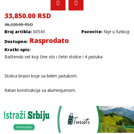
33,850.00 RSD
36,220.00 RSD
Broj artikla:
00543
Pozovite:
Nije u funkciji
Rasprodato
Dostupno:
Kratki opis:
Baštenski set koji čine sto i četiri stolice i 4 jastuka.
Stolica braon boje sa belim jastukom.
Ratan konstrukcija sa aluminijumom.