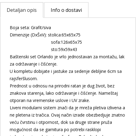
Detaljan opis
Info o dostavi
Boja seta: Grafit/siva
Dimenzije (DxŠxV): stolica:65x65x75
sofa:126x65x75
sto:59x59x43
Baštenski set Orlando je vrlo jednostavan za montažu, lak
za održavanje i čišćenje.
U kompletu dobijate i jastuke za sedenje debljine 6cm sa
rajsferšlusom.
Prednost u odnosu na prirodni ratan je dug život, bez
znakova starenja, lako održavanje i čišćenje. Nameštaj
otporan na vremenske uslove i UV zrake.
Liveni modularni sistem znači da je mreža pletiva izlivena a
ne pletena iz tračica. Ovaj način izrade obezbedjuje znatno
veću čvrstinu i otpornost, dok sa druge strane pruža
mogućnost da se garnitura po potrebi rasklopi