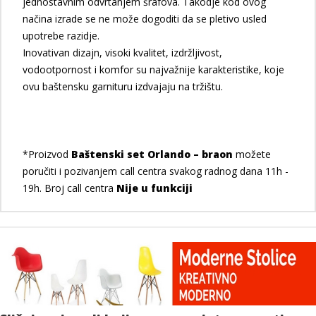
jednostavnim odvrtanjem šrafova. Takodje kod ovog
načina izrade se ne može dogoditi da se pletivo usled
upotrebe razidje.
Inovativan dizajn, visoki kvalitet, izdržljivost,
vodootpornost i komfor su najvažnije karakteristike, koje
ovu baštensku garnituru izdvajaju na tržištu.
*Proizvod
Baštenski set Orlando – braon
možete
poručiti i pozivanjem call centra svakog radnog dana 11h -
19h. Broj call centra
Nije u funkciji