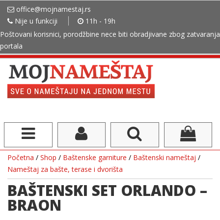
office@mojnamestaj.rs
Nije u funkciji
11h - 19h
Poštovani korisnici, porodžbine nece biti obradjivane zbog zatvaranja
portala
Početna
/
Shop
/
Baštenske garniture
/
Baštenski nameštaj
/
Nameštaj za bašte, terase i dvorišta
BAŠTENSKI SET ORLANDO –
BRAON