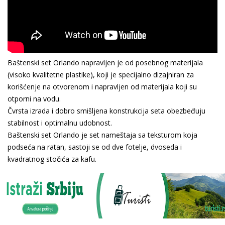
Baštenski set Orlando napravljen je od posebnog materijala
(visoko kvalitetne plastike), koji je specijalno dizajniran za
korišćenje na otvorenom i napravljen od materijala koji su
otporni na vodu.
Čvrsta izrada i dobro smišljena konstrukcija seta obezbeđuju
stabilnost i optimalnu udobnost.
Baštenski set Orlando je set nameštaja sa teksturom koja
podseća na ratan, sastoji se od dve fotelje, dvoseda i
kvadratnog stočića za kafu.