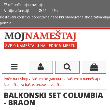
office@mojnamestaj.rs
Nije u funkciji
11h - 19h
Poštovani korisnici, porodžbine nece biti obradjivane zbog zatvaranja
portala
Početna
/
Shop
/
Baštenske garniture
/
Baštenski nameštaj
/
Nameštaj za bašte, terase i dvorišta
BALKONSKI SET COLUMBIA
- BRAON