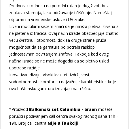
Prednost u odnosu na prirodni ratan je dug život, bez
znakova starenja, lako održavanje i čišćenje. Nameštaj
otporan na vremenske uslove i UV zrake.
Liveni modularni sistem znači da je mreža pletiva izlivena a
ne pletena iz tračica. Ovaj način izrade obezbedjuje znatno
veću čvrstinu i otpornost, dok sa druge strane pruža
mogućnost da se garnitura po potrebi rasklopi
jednostavnim odvrtanjem šrafova. Takodje kod ovog
načina izrade se ne može dogoditi da se pletivo usled
upotrebe razidje.
Inovativan dizajn, visoki kvalitet, izdržljivost,
vodootpornost i komfor su najvažnije karakteristike, koje
ovu baštensku garnituru izdvajaju na tržištu.
*Proizvod
Balkonski set Columbia - braon
možete
poručiti i pozivanjem call centra svakog radnog dana 11h -
19h. Broj call centra
Nije u funkciji