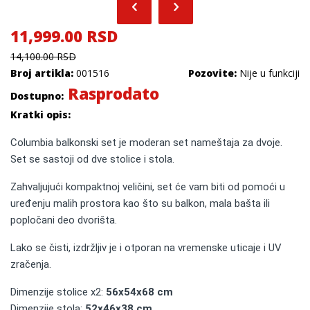
11,999.00 RSD
14,100.00 RSD
Broj artikla:
001516
Pozovite:
Nije u funkciji
Rasprodato
Dostupno:
Kratki opis:
Columbia balkonski set je moderan set nameštaja za dvoje.
Set se sastoji od dve stolice i stola.
Zahvaljujući kompaktnoj veličini, set će vam biti od pomoći u
uređenju malih prostora kao što su balkon, mala bašta ili
popločani deo dvorišta.
Lako se čisti, izdržljiv je i otporan na vremenske uticaje i UV
zračenja.
Dimenzije stolice x2:
56x54x68 cm
Dimenzije stola:
52x46x38 cm