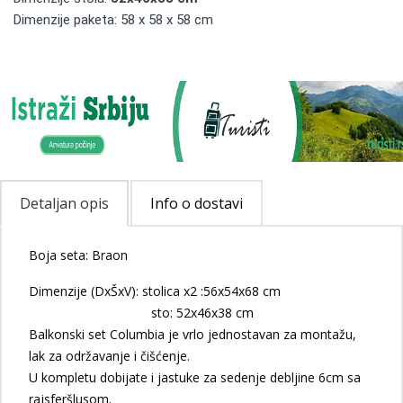
Dimenzije paketa: 58 x 58 x 58 cm
Detaljan opis
Info o dostavi
Boja seta: Braon
Dimenzije (DxŠxV): stolica x2 :56x54x68 cm
sto: 52x46x38 cm
Balkonski set Columbia je vrlo jednostavan za montažu,
lak za održavanje i čišćenje.
U kompletu dobijate i jastuke za sedenje debljine 6cm sa
rajsferšlusom.