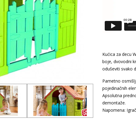
Kućica za decu W
boje, dvovodni k
oduševiti svako 
Pametno osmišljen
pojedinačnih ele
Apsolutna predno
demontaže.
Napomena: Igračk