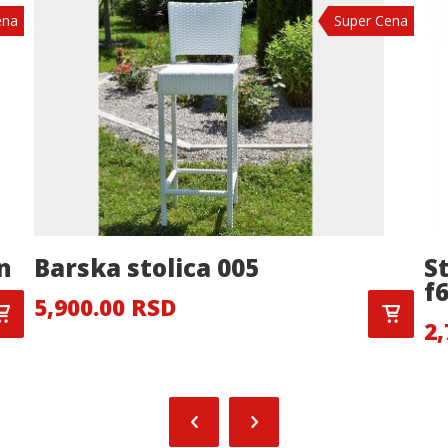
ena
Super Cena
n
Barska stolica 005
S
f6
5,900.00 RSD
2,