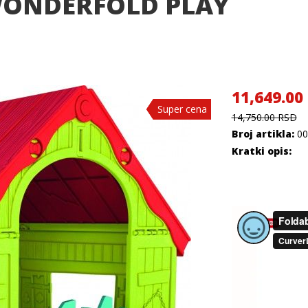
WONDERFOLD PLAY
11,649.00
Super cena
Super cena
Super cena
Super cena
14,750.00 RSD
Broj artikla:
00
Kratki opis: