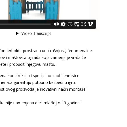
onderhold - prostrana unutrašnjost, fenomenalne
rov i maštovita ograda koja zamenjuje vrata će
dete i probuditi njegovu maštu.
a konstrukcija i specijalno zaobljene ivice
menata garantuju potpuno bezbednu igru.
st ovog proizvoda je inovativni način montaže i
a nije namenjena deci mlađoj od 3 godine!