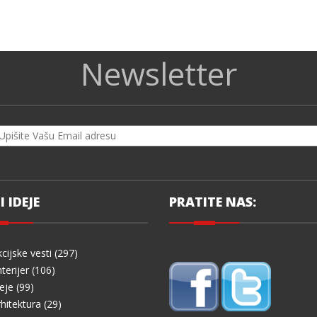
Newsletter
I IDEJE
PRATITE NAS:
cijske vesti (297)
terijer (106)
eje (99)
hitektura (29)