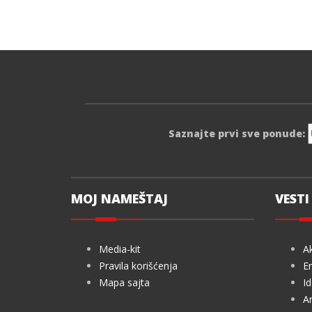
Saznajte prvi sve ponude:
MOJ NAMEŠTAJ
VESTI 
Media-kit
Ak
Pravila korišćenja
En
Mapa sajta
Id
Ar