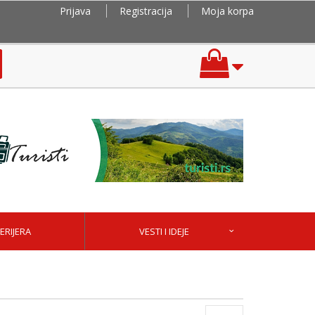
Prijava
Registracija
Moja korpa
ERIJERA
VESTI I IDEJE