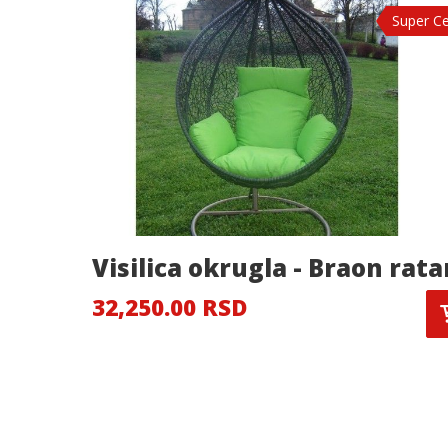
Super C
Visilica okrugla - Braon rata
32,250.00 RSD