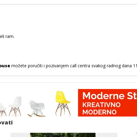
eli ram.
house
možete poručiti i pozivanjem call centra svakog radnog dana 11h
ovati