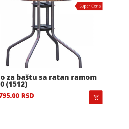
Super Cena
to za baštu sa ratan ramom
Bašte
0 (1512)
6,000.
795.00 RSD