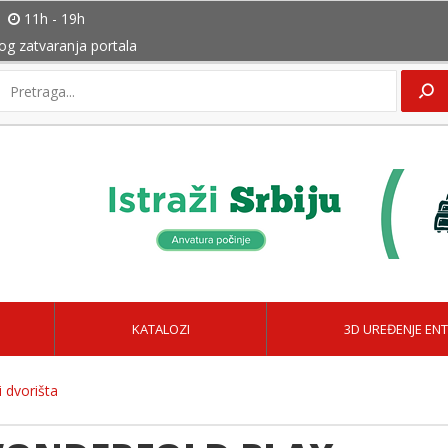
11h - 19h
bog zatvaranja portala
KATALOZI
3D UREĐENJE ENT
 dvorišta