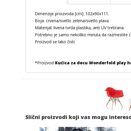
Dimenzije proizvoda [cm]: 102x90x111.
Boja: crvena/svetlo zelena/svetlo plava
Materijal: livena tvrda plastika, anti UV tretirana.
Potrebno je samo nekoliko minuta da razmestite c
Proizvod se lako čisti.
*Proizvod
Kućica za decu Wonderfold play 
Slični proizvodi koji vas mogu interes