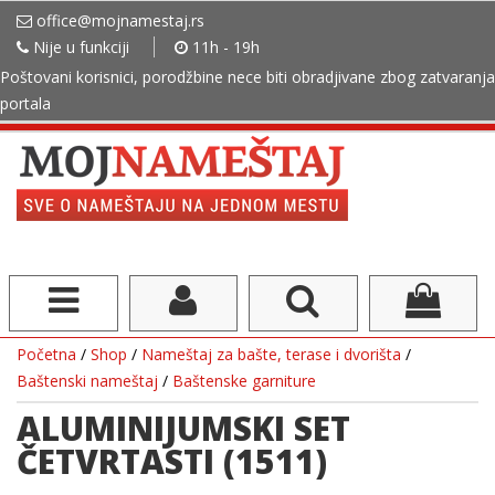
office@mojnamestaj.rs
Nije u funkciji
11h - 19h
Poštovani korisnici, porodžbine nece biti obradjivane zbog zatvaranja
portala
Početna
/
Shop
/
Nameštaj za bašte, terase i dvorišta
/
Baštenski nameštaj
/
Baštenske garniture
ALUMINIJUMSKI SET
ČETVRTASTI (1511)