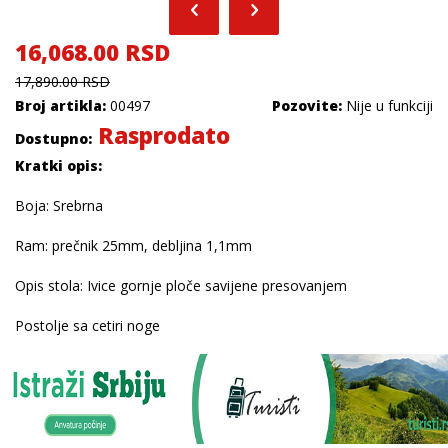
16,068.00 RSD
17,890.00 RSD
Broj artikla:
00497
Pozovite:
Nije u funkciji
Rasprodato
Dostupno:
Kratki opis:
Boja: Srebrna
Ram: prečnik 25mm, debljina 1,1mm
Opis stola: Ivice gornje ploče savijene presovanjem
Postolje sa cetiri noge