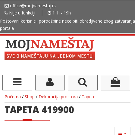
office@mojnamestaj.rs
Nije u funkciji
11h - 19h
Poštovani korisnici, porodžbine nece biti obradjivane zbog zatvaranja
portala
Početna
/
Shop
/
Dekoracija prostora
/
Tapete
TAPETA 419900