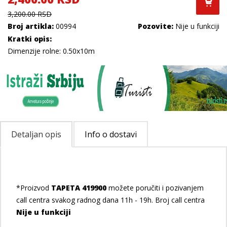
3,200.00 RSD
Broj artikla:
00994
Pozovite:
Nije u funkciji
Kratki opis:
Dimenzije rolne: 0.50x10m
Detaljan opis
Info o dostavi
*Proizvod
TAPETA 419900
možete poručiti i pozivanjem
call centra svakog radnog dana 11h - 19h. Broj call centra
Nije u funkciji