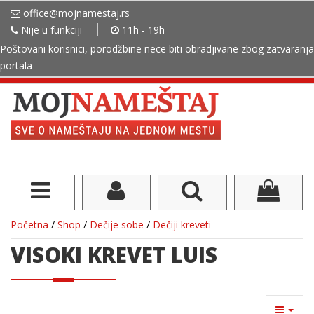
office@mojnamestaj.rs
Nije u funkciji
11h - 19h
Poštovani korisnici, porodžbine nece biti obradjivane zbog zatvaranja
portala
Početna
/
Shop
/
Dečije sobe
/
Dečiji kreveti
VISOKI KREVET LUIS