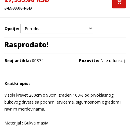
34,999.00 RSD
Opcije:
Rasprodato!
Broj artikla:
00374
Pozovite:
Nije u funkciji
Kratki opis:
Visoki krevet 200cm x 90cm izrađen 100% od prvoklasnog
bukovog drveta sa podnim letvicama, sigurnosnom ogradom i
ravnim merdevinama.
Materijal : Bukva masiv