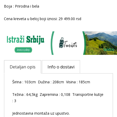
Boja : Prirodna i bela
Cena kreveta u beloj boji iznosi: 29 499.00 rsd
Detaljan opis
Info o dostavi
Širina : 103cm Dužina : 208cm Visina : 185cm
Težina : 64,5kg Zapremina : 0,108 Transportne kutije
: 3
Jednostavna montaža uz upustvo.