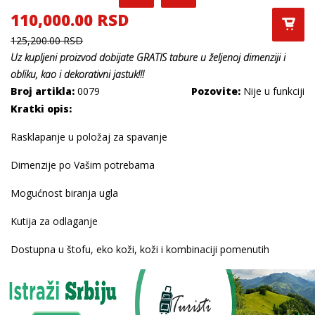
110,000.00 RSD
125,200.00 RSD
Uz kupljeni
proizvod dobijate
GRATIS
tabure u željenoj dimenziji i
obliku, kao i dekorativni jastuk
!!!
Broj artikla:
0079
Pozovite:
Nije u funkciji
Kratki opis:
Rasklapanje u položaj za spavanje
Dimenzije po Vašim potrebama
Mogućnost biranja ugla
Kutija za odlaganje
Dostupna u štofu, eko koži, koži i kombinaciji pomenutih