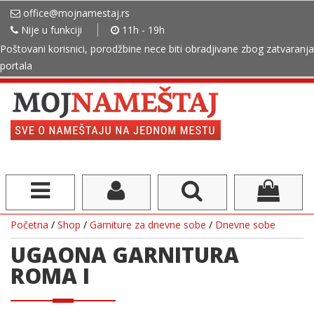
office@mojnamestaj.rs
Nije u funkciji
11h - 19h
Poštovani korisnici, porodžbine nece biti obradjivane zbog zatvaranja
portala
Početna
/
Shop
/
Garniture za dnevne sobe
/
Dnevne sobe
UGAONA GARNITURA
ROMA I