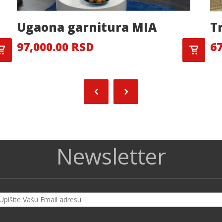
Ugaona garnitura MIA
T
97,000.00 RSD
67
Newsletter