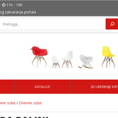
11h - 19h
bog zatvaranja portala
KATALOZI
3D UREĐENJE ENT
evne sobe
/
Dnevne sobe