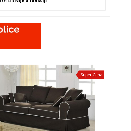
l centra
Nije u funkciji
Super Cena