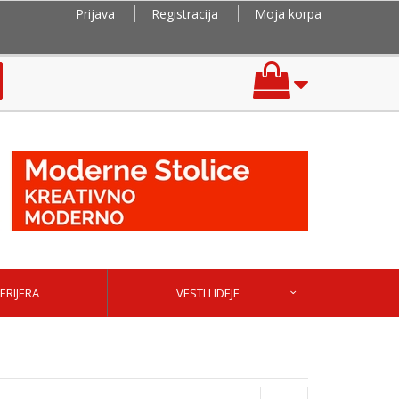
Prijava
Registracija
Moja korpa
ERIJERA
VESTI I IDEJE