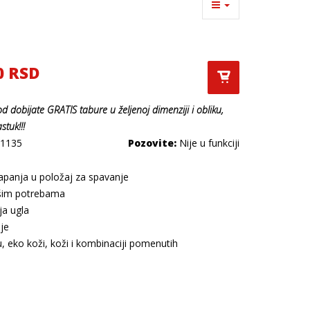
0 RSD
od dobijate
GRATIS
tabure u željenoj dimenziji i obliku,
astuk
!!!
1135
Pozovite:
Nije u funkciji
panja u položaj za spavanje
šim potrebama
a ugla
je
, eko koži, koži i kombinaciji pomenutih