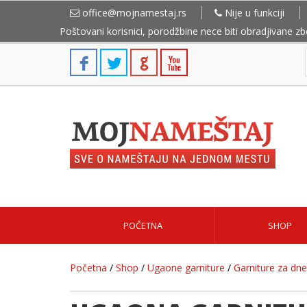
office@mojnamestaj.rs
Nije u funkciji
Poštovani korisnici, porodžbine nece biti obradjivane z
POČETNA
SHOP
Početna
/
Shop
/
Ugaone garniture
/
Garniture za dn