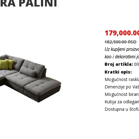
RA PALINI
179,000.0
182,500.00 RSD
Uz kupljeni
proizv
kao i dekorativni j
Broj artikla:
00
Kratki opis:
Mogućnost raskla
Dimenzije po Va
Mogućnost biranj
Kutija za odlagan
Dostupna u štofu