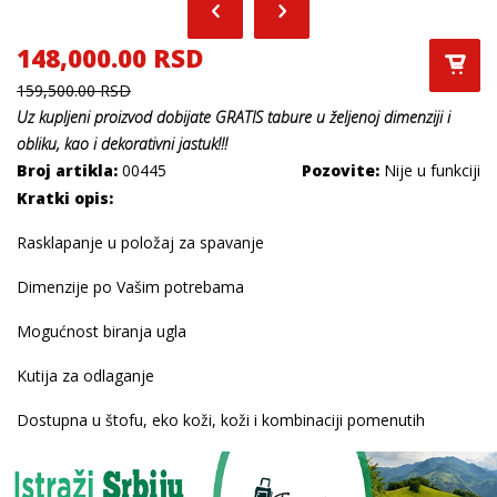
148,000.00 RSD
159,500.00 RSD
Uz kupljeni
proizvod dobijate
GRATIS
tabure u željenoj dimenziji i
obliku, kao i dekorativni jastuk
!!!
Broj artikla:
00445
Pozovite:
Nije u funkciji
Kratki opis:
Rasklapanje u položaj za spavanje
Dimenzije po Vašim potrebama
Mogućnost biranja ugla
Kutija za odlaganje
Dostupna u štofu, eko koži, koži i kombinaciji pomenutih