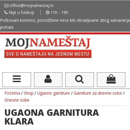
office@mojnamestaj.rs
Nije u funkciji
11h - 19h
Poštovani korisnici, porodžbine nece biti obradjivane zbog zatvaranja
portala
Početna
/
Shop
/
Ugaone garniture
/
Garniture za dnevne sobe
/
Dnevne sobe
UGAONA GARNITURA
KLARA