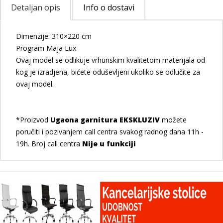
Detaljan opis
Info o dostavi
Dimenzije: 310×220 cm
Program Maja Lux
Ovaj model se odlikuje vrhunskim kvalitetom materijala od
kog je izradjena, bićete oduševljeni ukoliko se odlučite za
ovaj model.
*Proizvod
Ugaona garnitura EKSKLUZIV
možete
poručiti i pozivanjem call centra svakog radnog dana 11h -
19h. Broj call centra
Nije u funkciji