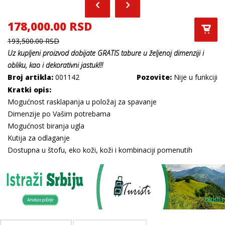
178,000.00 RSD
193,500.00 RSD
Uz kupljeni
proizvod dobijate
GRATIS
tabure u željenoj dimenziji i
obliku, kao i dekorativni jastuk
!!!
Broj artikla:
001142
Pozovite:
Nije u funkciji
Kratki opis:
Mogućnost rasklapanja u položaj za spavanje
Dimenzije po Vašim potrebama
Mogućnost biranja ugla
Kutija za odlaganje
Dostupna u štofu, eko koži, koži i kombinaciji pomenutih