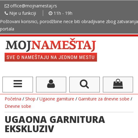
office@mojnamestaj.rs
Nije u funkciji
11h - 19h
Poštovani korisnici, porodžbine nece biti obradjivane zbog zatvaranja
portala
Početna
/
Shop
/
Ugaone garniture
/
Garniture za dnevne sobe
/
Dnevne sobe
UGAONA GARNITURA
EKSKLUZIV