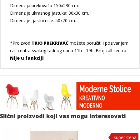
Dimenzija prekrivača 150x230 cm.
Dimenzije ukrasnog jastuka: 30x30 cm.
Dimenzije jastučnice: 50x70 cm.
*Proizvod
TRIO PREKRIVAČ
možete poručiti i pozivanjem
call centra svakog radnog dana 11h - 19h. Broj call centra
Nije u funkciji
Slični proizvodi koji vas mogu interesovati
Super Cena