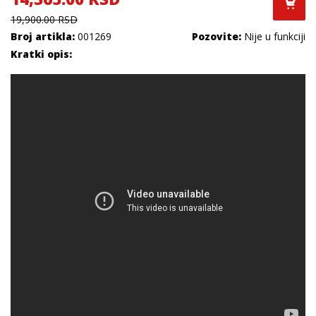
19,900.00 RSD
Broj artikla:
001269
Pozovite:
Nije u funkciji
Kratki opis: