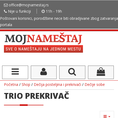
office@mojnamestaj.rs
Nije u funkciji
11h - 19h
Poštovani korisnici, porodžbine nece biti obradjivane zbog zatvaranja
portala
Početna
/
Shop
/
Dečija posteljina i prekrivači
/
Dečije sobe
TRIO PREKRIVAČ