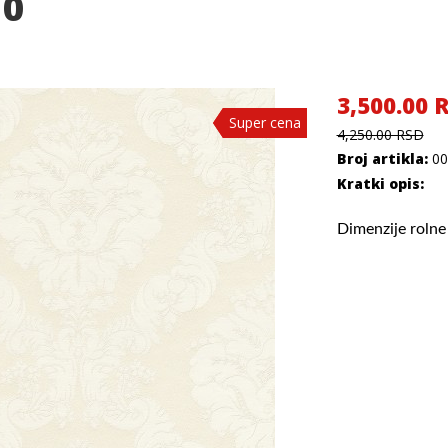
10
3,500.00 
Super cena
Super cena
Super cena
4,250.00 RSD
Broj artikla:
00
Kratki opis:
Dimenzije rolne