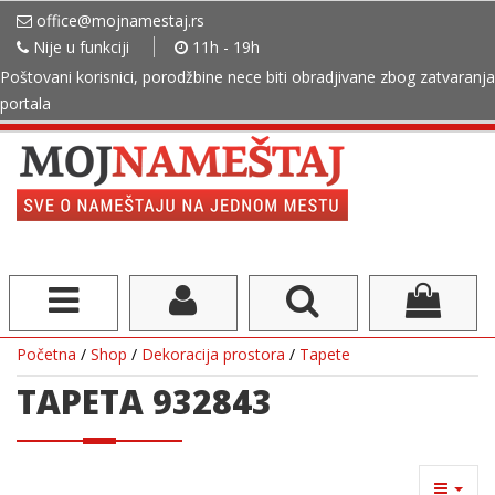
office@mojnamestaj.rs
Nije u funkciji
11h - 19h
Poštovani korisnici, porodžbine nece biti obradjivane zbog zatvaranja
portala
Početna
/
Shop
/
Dekoracija prostora
/
Tapete
TAPETA 932843