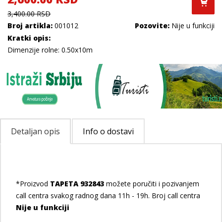
3,400.00 RSD
Broj artikla:
001012
Pozovite:
Nije u funkciji
Kratki opis:
Dimenzije rolne: 0.50x10m
Detaljan opis
Info o dostavi
*Proizvod
TAPETA 932843
možete poručiti i pozivanjem
call centra svakog radnog dana 11h - 19h. Broj call centra
Nije u funkciji