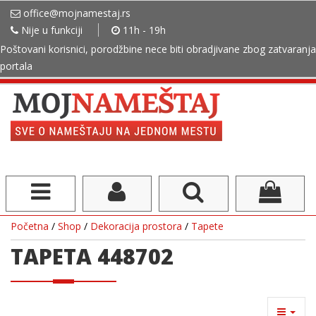
office@mojnamestaj.rs
Nije u funkciji
11h - 19h
Poštovani korisnici, porodžbine nece biti obradjivane zbog zatvaranja
portala
Početna
/
Shop
/
Dekoracija prostora
/
Tapete
TAPETA 448702