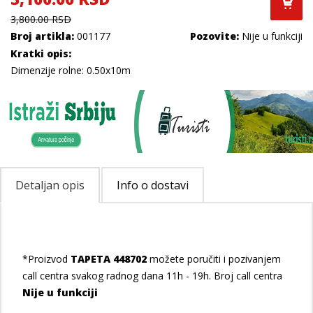
3,800.00 RSD
Broj artikla:
001177
Pozovite:
Nije u funkciji
Kratki opis:
Dimenzije rolne: 0.50x10m
Detaljan opis
Info o dostavi
*Proizvod
TAPETA 448702
možete poručiti i pozivanjem
call centra svakog radnog dana 11h - 19h. Broj call centra
Nije u funkciji