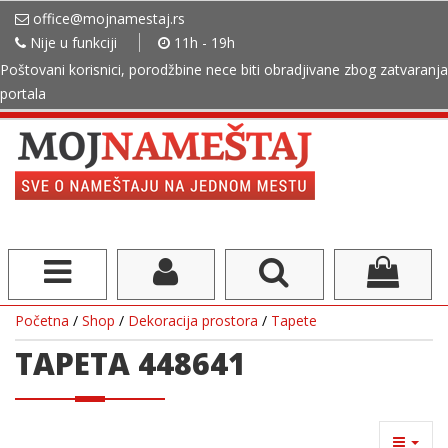
office@mojnamestaj.rs
Nije u funkciji
11h - 19h
Poštovani korisnici, porodžbine nece biti obradjivane zbog zatvaranja
portala
Početna
/
Shop
/
Dekoracija prostora
/
Tapete
TAPETA 448641