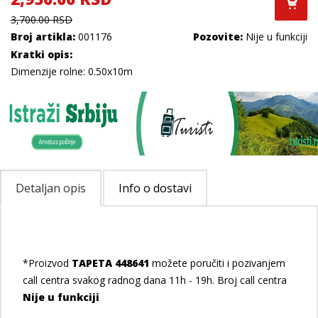
3,700.00 RSD
Broj artikla:
001176
Pozovite:
Nije u funkciji
Kratki opis:
Dimenzije rolne: 0.50x10m
Detaljan opis
Info o dostavi
*Proizvod
TAPETA 448641
možete poručiti i pozivanjem
call centra svakog radnog dana 11h - 19h. Broj call centra
Nije u funkciji