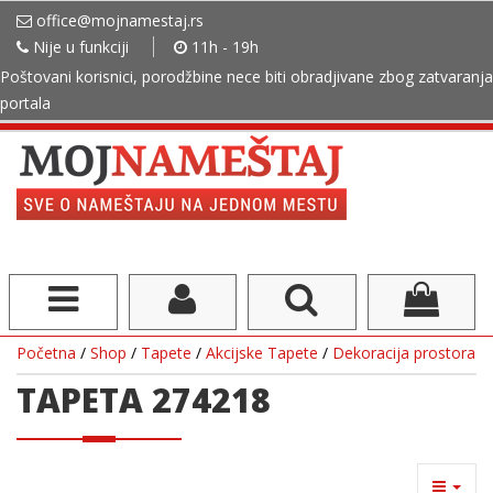
office@mojnamestaj.rs
Nije u funkciji
11h - 19h
Poštovani korisnici, porodžbine nece biti obradjivane zbog zatvaranja
portala
Početna
/
Shop
/
Tapete
/
Akcijske Tapete
/
Dekoracija prostora
TAPETA 274218