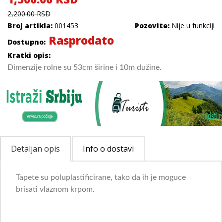
2,200.00 RSD
Broj artikla:
001453
Pozovite:
Nije u funkciji
Rasprodato
Dostupno:
Kratki opis:
Dimenzije rolne su 53cm širine i 10m dužine.
Detaljan opis
Info o dostavi
Tapete su poluplastificirane,
tako da ih je moguce
brisati vlaznom krpom.