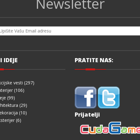
Newsletter
I IDEJE
PRATITE NAS:
cijske vesti (297)
terijer (106)
eje (99)
hitektura (29)
koracija (10)
Prijatelji
sterijer (6)