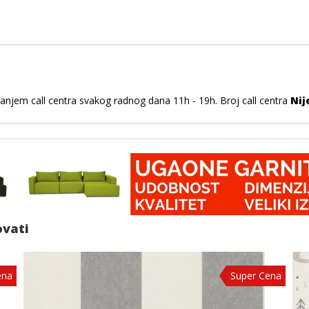
vanjem call centra svakog radnog dana 11h - 19h. Broj call centra
Nij
ovati
ena
Super Cena