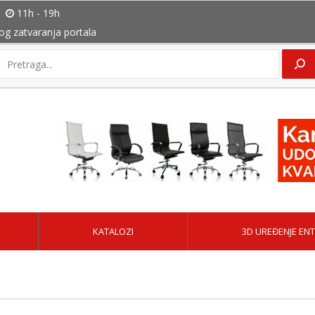
11h - 19h
bog zatvaranja portala
KATALOZI
3D UREĐENJE ENT