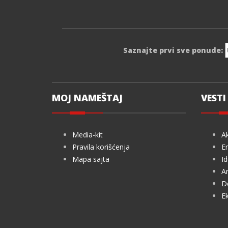
Saznajte prvi sve ponude:
MOJ NAMEŠTAJ
VESTI 
Media-kit
Ak
Pravila korišćenja
En
Mapa sajta
Id
Ar
De
Ek