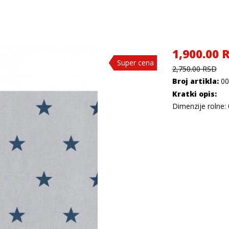
1,900.00 
Super cena
Super cena
Super cena
2,750.00 RSD
Broj artikla:
00
Kratki opis:
Dimenzije rolne: