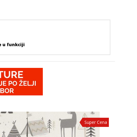
e u funkciji
Super Cena