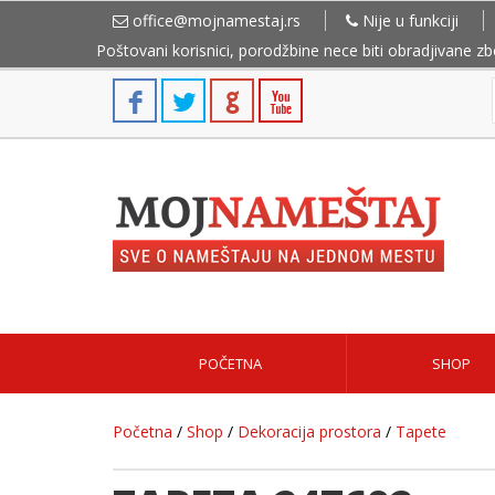
office@mojnamestaj.rs
Nije u funkciji
Poštovani korisnici, porodžbine nece biti obradjivane z
POČETNA
SHOP
Početna
/
Shop
/
Dekoracija prostora
/
Tapete