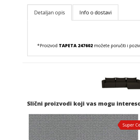
Detaljan opis
Info o dostavi
*Proizvod
TAPETA 247602
možete poručiti i pozi
Slični proizvodi koji vas mogu interes
Super C