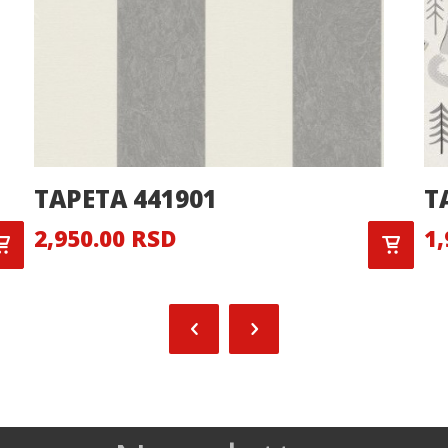
TAPETA 441901
T
2,950.00 RSD
1,