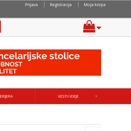
Prijava
Registracija
Moja korpa
ERIJERA
VESTI I IDEJE