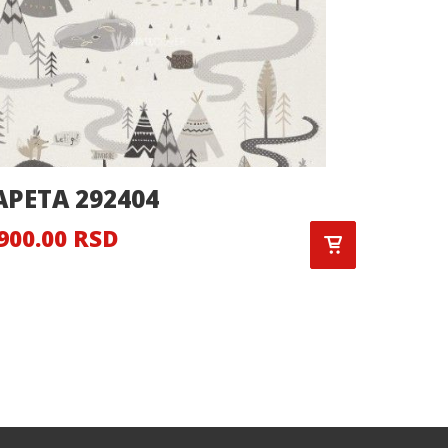
APETA 292404
Triano
900.00 RSD
3,500.