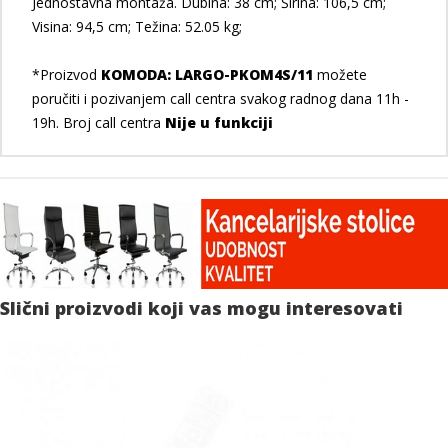
Jednostavna montaža. Dubina: 38 cm; Širina: 106,5 cm;
Visina: 94,5 cm; Težina: 52.05 kg;
*Proizvod
KOMODA: LARGO-PKOM4S/11
možete
poručiti i pozivanjem call centra svakog radnog dana 11h -
19h. Broj call centra
Nije u funkciji
Slični proizvodi koji vas mogu interesovati