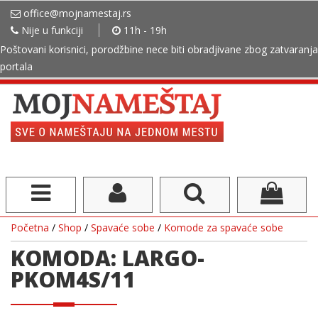
office@mojnamestaj.rs
Nije u funkciji
11h - 19h
Poštovani korisnici, porodžbine nece biti obradjivane zbog zatvaranja
portala
Početna
/
Shop
/
Spavaće sobe
/
Komode za spavaće sobe
KOMODA: LARGO-
PKOM4S/11