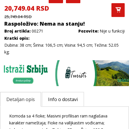
20,749.04 RSD
25,749.04 RSD
Raspoloživo: Nema na stanju!
Broj artikla:
00271
Pozovite:
Nije u funkciji
Kratki opis:
Dubina: 38 cm; Širina: 106,5 cm; Visina: 94,5 cm; Težina: 52.05
kg;
Detaljan opis
Info o dostavi
Komoda sa 4 fioke; Masivni profilisan ram naglašava
karakter nameštaja; Fioke na valljkastim vođicama;