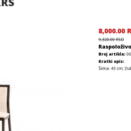
KRS
8,000.00 
9,320.00 RSD
Raspoloživo
Broj artikla:
00
Kratki opis:
Širina: 43 cm; Du