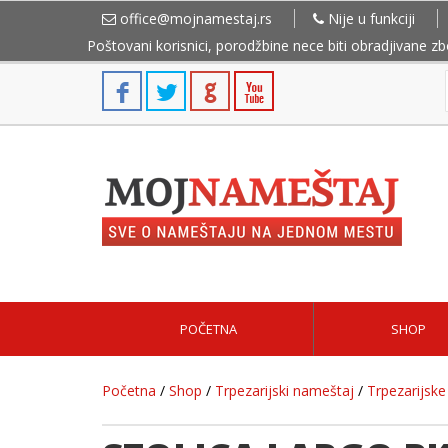
office@mojnamestaj.rs
Nije u funkciji
Poštovani korisnici, porodžbine nece biti obradjivane z
POČETNA
SHOP
Početna
/
Shop
/
Trpezarijski nameštaj
/
Trpezarijske