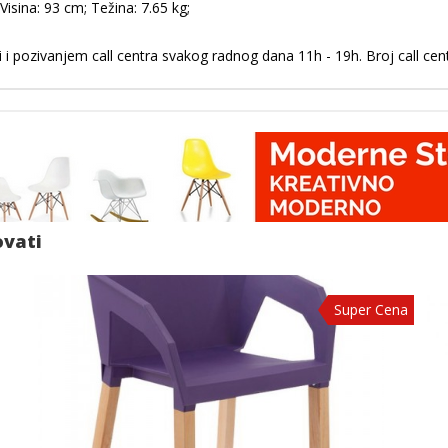
isina: 93 cm; Težina: 7.65 kg;
 i pozivanjem call centra svakog radnog dana 11h - 19h. Broj call ce
ovati
Super Cena