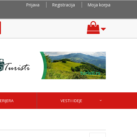
Prijava
Registracija
Moja korpa
ERIJERA
VESTI I IDEJE