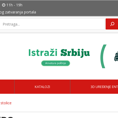
11h - 19h
bog zatvaranja portala
KATALOZI
3D UREĐENJE ENT
 stolice