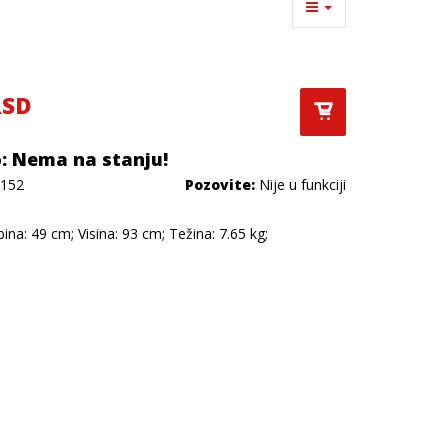
RSD
: Nema na stanju!
152
Pozovite:
Nije u funkciji
bina: 49 cm; Visina: 93 cm; Težina: 7.65 kg;