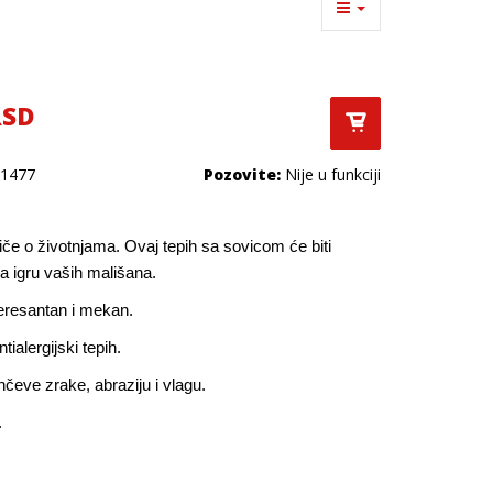
RSD
1477
Pozovite:
Nije u funkciji
če o životnjama. Ovaj tepih sa sovicom će biti
a igru vaših mališana.
eresantan i mekan.
ntialergijski tepih.
čeve zrake, abraziju i vlagu.
.