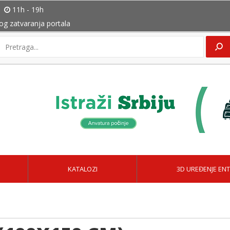
11h - 19h
bog zatvaranja portala
KATALOZI
3D UREĐENJE ENT