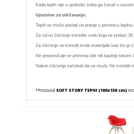
Kada tepih nije u upotrebi, treba ga čuvati u suvo
Uputstvo za održavanje:
Tepih se može poslati na pranje u perionicu tepiha 
Za ručno čišćenje koristite vodu koja ne prelazi 
Za čišćenje ne koristiti tvrde materijale kao što je 
Ne preporučuje se primena sile niti lupanje tokom 
Nakon čišćenja sačekati da se osuši. Ne koristiti 
*Proizvod
SOFT STORY TEPIH (100x150 cm)
mož