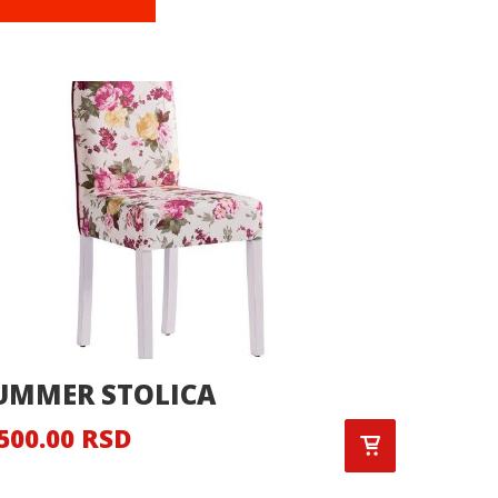
UMMER STOLICA
Postel
500.00 RSD
16,190