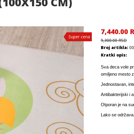
(100X150 CM)
7,440.00 
Super cena
Super cena
Super cena
9,300.00 RSD
Broj artikla:
00
Kratki opis:
Sva deca vole pri
omiljeno mesto z
Jednostavan, int
Antibakterijski i a
Otporan je na sun
Lako se održava