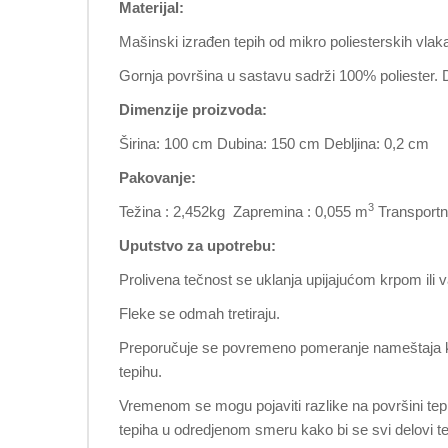
Materijal:
Mašinski izrađen tepih od mikro poliesterskih vlaka
Gornja površina u sastavu sadrži 100% poliester.
Dimenzije proizvoda:
Širina: 100 cm Dubina: 150 cm Debljina: 0,2 cm
Pakovanje:
3
Težina : 2,452kg Zapremina : 0,055 m
Transportne
Uputstvo za upotrebu:
Prolivena tečnost se uklanja upijajućom krpom il
Fleke se odmah tretiraju.
Preporučuje se povremeno pomeranje nameštaja koji s
tepihu.
Vremenom se mogu pojaviti razlike na površini tepi
tepiha u odredjenom smeru kako bi se svi delovi te