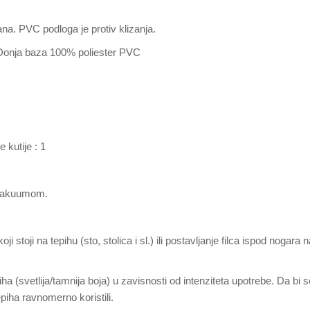
na. PVC podloga je protiv klizanja.
 Donja baza 100% poliester PVC
 kutije : 1
i vakuumom.
toji na tepihu (sto, stolica i sl.) ili postavljanje filca ispod nogara
ha (svetlija/tamnija boja) u zavisnosti od intenziteta upotrebe. Da bi
piha ravnomerno koristili.