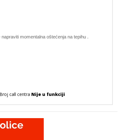
e napraviti momentalna oštećenja na tepihu .
Broj call centra
Nije u funkciji