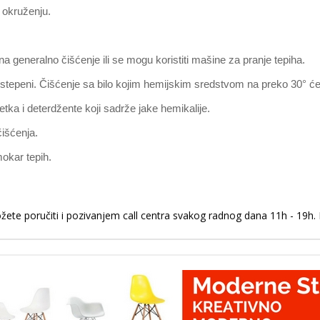
m okruženju.
na generalno čišćenje ili se mogu koristiti mašine za pranje tepiha.
30 stepeni. Čišćenje sa bilo kojim hemijskim sredstvom na preko 30° ć
četka i deterdžente koji sadrže jake hemikalije.
čišćenja.
mokar tepih.
ete poručiti i pozivanjem call centra svakog radnog dana 11h - 19h. 