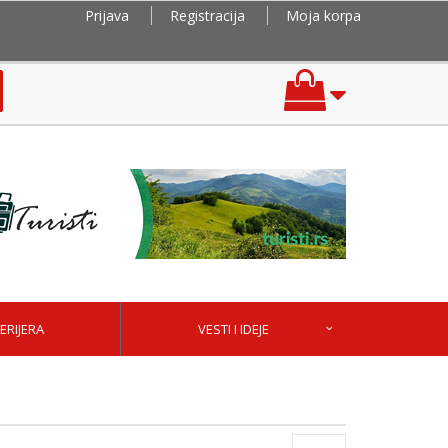
Prijava
Registracija
Moja korpa
ERIJERA
VESTI I IDEJE