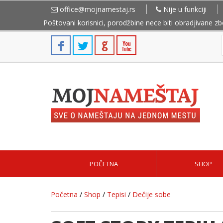
office@mojnamestaj.rs
Nije u funkciji
Poštovani korisnici, porodžbine nece biti obradjivane z
POČETNA
SHOP
Početna
/
Shop
/
Tepisi
/
Dečije sobe