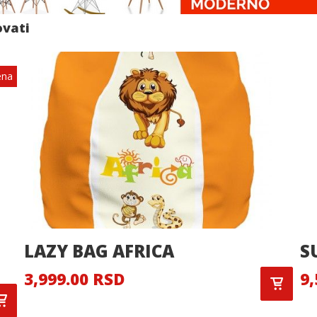
ovati
ena
LAZY BAG AFRICA
S
3,999.00 RSD
9,