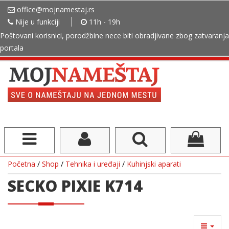
office@mojnamestaj.rs
Nije u funkciji
11h - 19h
Poštovani korisnici, porodžbine nece biti obradjivane zbog zatvaranja
portala
Početna
/
Shop
/
Tehnika i uređaji
/
Kuhinjski aparati
SECKO PIXIE K714