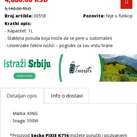
5,160.00 RSD
Broj artikla:
00558
Pozovite:
Nije u funkciji
Kratki opis:
- Kapacitet: 1L
- Staklena posuda koja može da se pere u sudomašini
- Univerzalni čelični nožići – pogodni za svu vrstu hrane
Detaljan opis
Info o dostavi
- Marka: KING
- Snaga: 550W
*Proizvod
Secko PIXIE K714
možete poručiti i pozivanjem