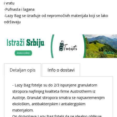
i vratu
-Pufnasta i lagana
-Lazy Bag se izrađuje od nepromočivih materijala koji se lako
održavaju
Detaljan opis
Info o dostavi
- Lazy Bag fotelje su do 2/3 ispunjene granulatom
stiropora najfinijeg kvaliteta firme Austrotherm iz
Austrije. Granulat stiropora smatra se najsavremenijim
ekološkim, antibakterijskim i antialergijskim
materijalom.
On dozvoljava Lazy Bag fotelji da se idealno oblikuje