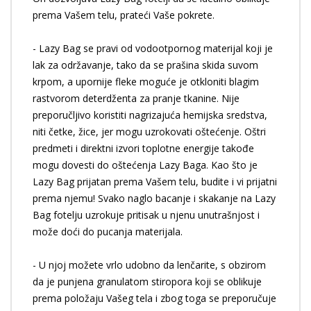
prema Vašem telu, prateći Vaše pokrete.
- Lazy Bag se pravi od vodootpornog materijal koji je
lak za održavanje, tako da se prašina skida suvom
krpom, a upornije fleke moguće je otkloniti blagim
rastvorom deterdženta za pranje tkanine. Nije
preporučljivo koristiti nagrizajuća hemijska sredstva,
niti četke, žice, jer mogu uzrokovati oštećenje. Oštri
predmeti i direktni izvori toplotne energije takođe
mogu dovesti do oštećenja Lazy Baga. Kao što je
Lazy Bag prijatan prema Vašem telu, budite i vi prijatni
prema njemu! Svako naglo bacanje i skakanje na Lazy
Bag fotelju uzrokuje pritisak u njenu unutrašnjost i
može doći do pucanja materijala.
- U njoj možete vrlo udobno da lenčarite, s obzirom
da je punjena granulatom stiropora koji se oblikuje
prema položaju Vašeg tela i zbog toga se preporučuje