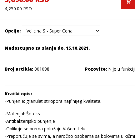
4,250.00 RSD
Opcije:
Nedostupno za slanje do. 15.10.2021.
Broj artikla:
001098
Pozovite:
Nije u funkciji
Kratki opis:
-Punjenje: granulat stiropora najfinijeg kvaliteta.
-Materijal: Šoteks
-Antibakterijsko punjenje
-Oblikuje se prema položaju Vašem telu
-Preporučuje se svima, a naročito osobama sa bolovima u kičmi