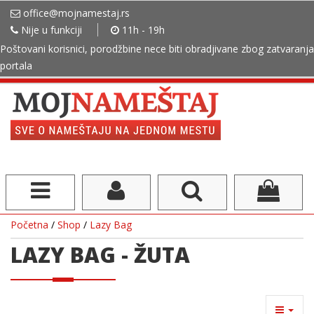
office@mojnamestaj.rs
Nije u funkciji
11h - 19h
Poštovani korisnici, porodžbine nece biti obradjivane zbog zatvaranja
portala
Početna
/
Shop
/
Lazy Bag
LAZY BAG - ŽUTA