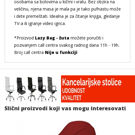
osobama sa bolovima u kičmi i vratu. Bez obzira na
veličinu, njena masa je mala pa je tako pufnastu može
i dete premeštati. Idealna je za čitanje knjiga, gledanje
TV-a ili igranje video igrica.
*Proizvod
Lazy Bag - žuta
možete poručiti i
pozivanjem call centra svakog radnog dana 11h - 19h.
Broj call centra
Nije u funkciji
Slični proizvodi koji vas mogu interesovati