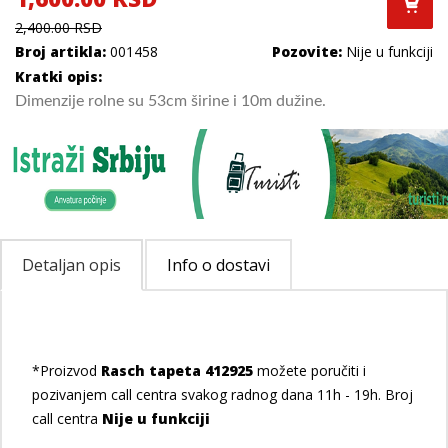
2,400.00 RSD
Broj artikla:
001458
Pozovite:
Nije u funkciji
Kratki opis:
Dimenzije rolne su 53cm širine i 10m dužine.
Detaljan opis
Info o dostavi
*Proizvod
Rasch tapeta 412925
možete poručiti i
pozivanjem call centra svakog radnog dana 11h - 19h. Broj
call centra
Nije u funkciji