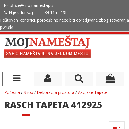
office@mojnamestaj.rs
Nije u funkciji
11h - 19h
Poštovani korisnici, porodžbine nece biti obradjivane zbog zatvaranja
portala
Početna
/
Shop
/
Dekoracija prostora
/
Akcijske Tapete
RASCH TAPETA 412925