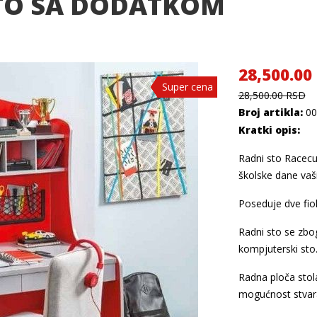
TO SA DODATKOM
28,500.00
Super cena
Super cena
Super cena
Super cena
28,500.00 RSD
Broj artikla:
00
Kratki opis:
Radni sto Racecu
školske dane vaši
Poseduje dve fiok
Radni sto se zbog
kompjuterski sto
Radna ploča stol
mogućnost stvara