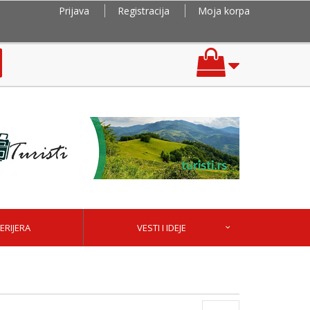
Prijava
Registracija
Moja korpa
ERIJERA
VESTI I IDEJE