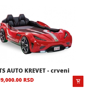
TS AUTO KREVET - crveni
RELAX
9,000.00 RSD
21,900