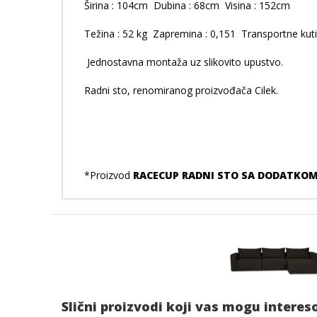
Širina : 104cm Dubina : 68cm Visina : 152cm
Težina : 52 kg Zapremina : 0,151 Transportne kutij
Jednostavna montaža uz slikovito upustvo.
Radni sto, renomiranog proizvođača Cilek.
*Proizvod
RACECUP RADNI STO SA DODATKO
Slični proizvodi koji vas mogu interes