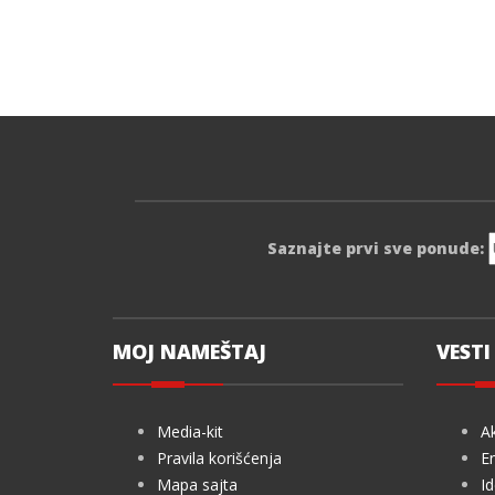
Saznajte prvi sve ponude:
MOJ NAMEŠTAJ
VESTI 
Media-kit
Ak
Pravila korišćenja
En
Mapa sajta
Id