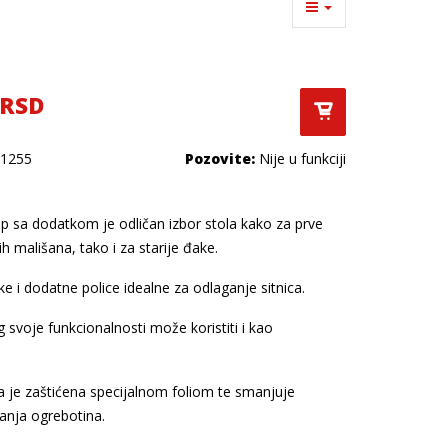
 RSD
1255
Pozovite:
Nije u funkciji
p sa dodatkom je odličan izbor stola kako za prve
h mališana, tako i za starije đake.
e i dodatne police idealne za odlaganje sitnica.
 svoje funkcionalnosti može koristiti i kao
.
a je zaštićena specijalnom foliom te smanjuje
nja ogrebotina.