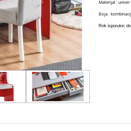
Materijal : univer
Boja : kombinacij
Rok isporuke: d