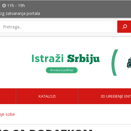
11h - 19h
bog zatvaranja portala
KATALOZI
3D UREĐENJE ENT
ije sobe