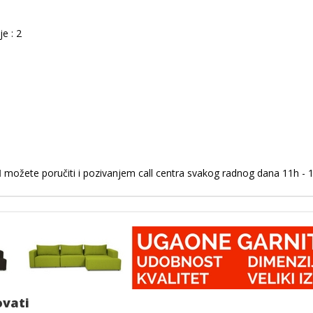
e : 2
M
možete poručiti i pozivanjem call centra svakog radnog dana 11h - 1
ovati