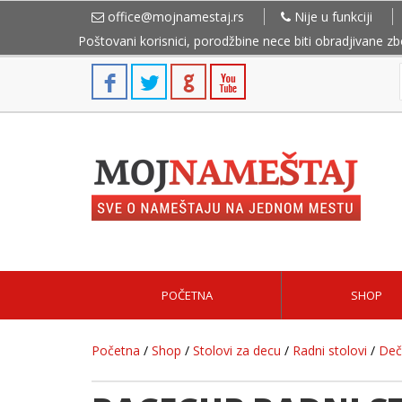
office@mojnamestaj.rs
Nije u funkciji
Poštovani korisnici, porodžbine nece biti obradjivane z
POČETNA
SHOP
Početna
/
Shop
/
Stolovi za decu
/
Radni stolovi
/
Deč