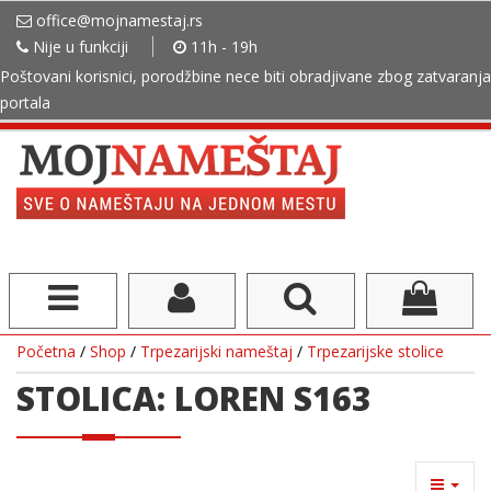
office@mojnamestaj.rs
Nije u funkciji
11h - 19h
Poštovani korisnici, porodžbine nece biti obradjivane zbog zatvaranja
portala
Početna
/
Shop
/
Trpezarijski nameštaj
/
Trpezarijske stolice
STOLICA: LOREN S163