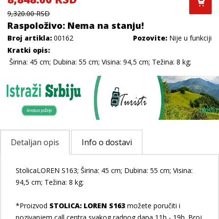
9,320.00 RSD
Raspoloživo: Nema na stanju!
Broj artikla:
00162
Pozovite:
Nije u funkciji
Kratki opis:
Širina: 45 cm; Dubina: 55 cm; Visina: 94,5 cm; Težina: 8 kg;
Detaljan opis
Info o dostavi
StolicaLOREN S163; Širina: 45 cm; Dubina: 55 cm; Visina:
94,5 cm; Težina: 8 kg;
*Proizvod
STOLICA: LOREN S163
možete poručiti i
pozivanjem call centra svakog radnog dana 11h - 19h. Broj