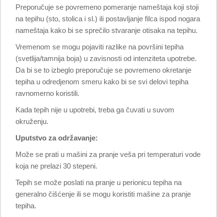
Preporučuje se povremeno pomeranje nameštaja koji stoji
na tepihu (sto, stolica i sl.) ili postavljanje filca ispod nogara
nameštaja kako bi se sprečilo stvaranje otisaka na tepihu.
Vremenom se mogu pojaviti razlike na površini tepiha
(svetlija/tamnija boja) u zavisnosti od intenziteta upotrebe.
Da bi se to izbeglo preporučuje se povremeno okretanje
tepiha u odredjenom smeru kako bi se svi delovi tepiha
ravnomerno koristili.
Kada tepih nije u upotrebi, treba ga čuvati u suvom
okruženju.
Uputstvo za održavanje:
Može se prati u mašini za pranje veša pri temperaturi vode
koja ne prelazi 30 stepeni.
Tepih se može poslati na pranje u perionicu tepiha na
generalno čišćenje ili se mogu koristiti mašine za pranje
tepiha.