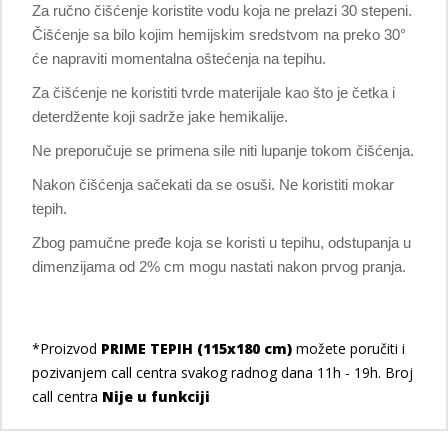
Za ručno čišćenje koristite vodu koja ne prelazi 30 stepeni.
Čišćenje sa bilo kojim hemijskim sredstvom na preko 30°
će napraviti momentalna oštećenja na tepihu.
Za čišćenje ne koristiti tvrde materijale kao što je četka i
deterdžente koji sadrže jake hemikalije.
Ne preporučuje se primena sile niti lupanje tokom čišćenja.
Nakon čišćenja sačekati da se osuši. Ne koristiti mokar
tepih.
Zbog pamučne pređe koja se koristi u tepihu, odstupanja u
dimenzijama od 2% cm mogu nastati nakon prvog pranja.
*Proizvod
PRIME TEPIH (115x180 cm)
možete poručiti i
pozivanjem call centra svakog radnog dana 11h - 19h. Broj
call centra
Nije u funkciji