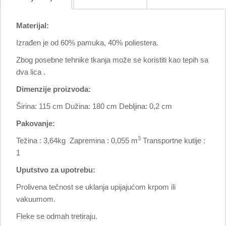
Materijal:
Izrađen je od 60% pamuka, 40% poliestera.
Zbog posebne tehnike tkanja može se koristiti kao tepih sa
dva lica .
Dimenzije proizvoda:
Širina: 115 cm Dužina: 180 cm Debljina: 0,2 cm
Pakovanje:
3
Težina : 3,64kg Zapremina : 0,055 m
Transportne kutije :
1
Uputstvo za upotrebu:
Prolivena tečnost se uklanja upijajućom krpom ili
vakuumom.
Fleke se odmah tretiraju.