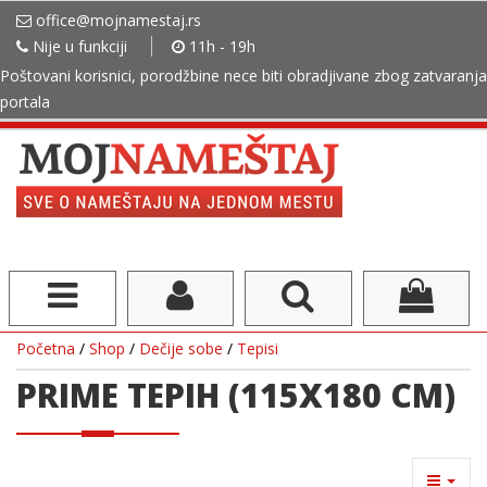
office@mojnamestaj.rs
Nije u funkciji
11h - 19h
Poštovani korisnici, porodžbine nece biti obradjivane zbog zatvaranja
portala
Početna
/
Shop
/
Dečije sobe
/
Tepisi
PRIME TEPIH (115X180 CM)