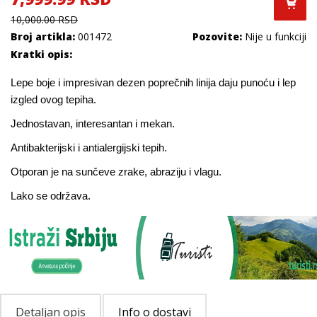
10,000.00 RSD
Broj artikla:
001472
Pozovite:
Nije u funkciji
Kratki opis:
Lepe boje i impresivan dezen poprečnih linija daju punoću i lep
izgled ovog tepiha.
Jednostavan, interesantan i mekan.
Antibakterijski i antialergijski tepih.
Otporan je na sunčeve zrake, abraziju i vlagu.
Lako se održava.
Detaljan opis
Info o dostavi