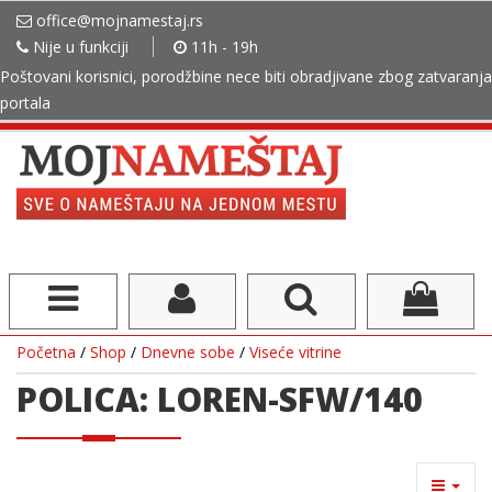
office@mojnamestaj.rs
Nije u funkciji
11h - 19h
Poštovani korisnici, porodžbine nece biti obradjivane zbog zatvaranja
portala
Početna
/
Shop
/
Dnevne sobe
/
Viseće vitrine
POLICA: LOREN-SFW/140