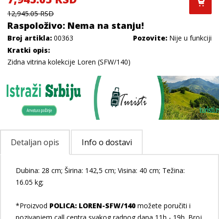
12,945.05 RSD
Raspoloživo: Nema na stanju!
Broj artikla:
00363
Pozovite:
Nije u funkciji
Kratki opis:
Zidna vitrina kolekcije Loren (SFW/140)
Detaljan opis
Info o dostavi
Dubina: 28 cm; Širina: 142,5 cm; Visina: 40 cm; Težina:
16.05 kg;
*Proizvod
POLICA: LOREN-SFW/140
možete poručiti i
pozivanjem call centra svakog radnog dana 11h - 19h. Broj