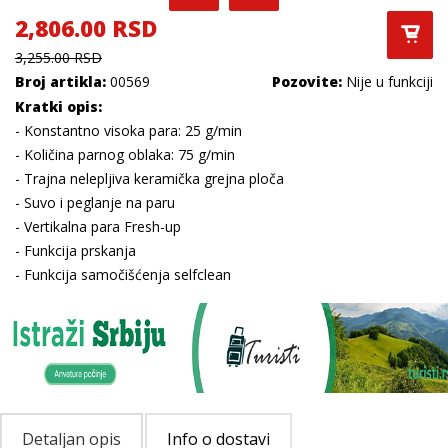
2,806.00 RSD
3,255.00 RSD
Broj artikla:
00569
Pozovite:
Nije u funkciji
Kratki opis:
- Konstantno visoka para: 25 g/min
- Količina parnog oblaka: 75 g/min
- Trajna nelepljiva keramička grejna ploča
- Suvo i peglanje na paru
- Vertikalna para Fresh-up
- Funkcija prskanja
- Funkcija samočišćenja selfclean
Detaljan opis
Info o dostavi