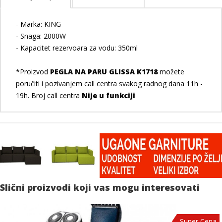
- Marka: KING
- Snaga: 2000W
- Kapacitet rezervoara za vodu: 350ml
*Proizvod
PEGLA NA PARU GLISSA K1718
možete
poručiti i pozivanjem call centra svakog radnog dana 11h -
19h. Broj call centra
Nije u funkciji
Slični proizvodi koji vas mogu interesovati
Super Cena