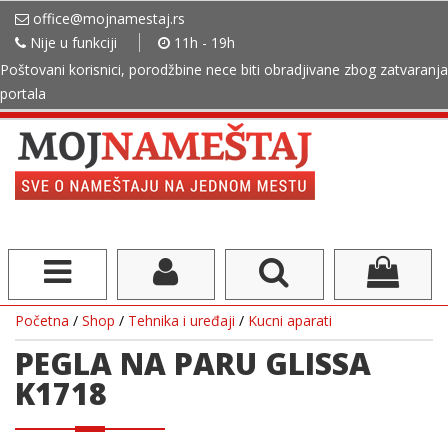
office@mojnamestaj.rs
Nije u funkciji
11h - 19h
Poštovani korisnici, porodžbine nece biti obradjivane zbog zatvaranja
portala
Početna
/
Shop
/
Tehnika i uređaji
/
Kucni aparati
PEGLA NA PARU GLISSA
K1718