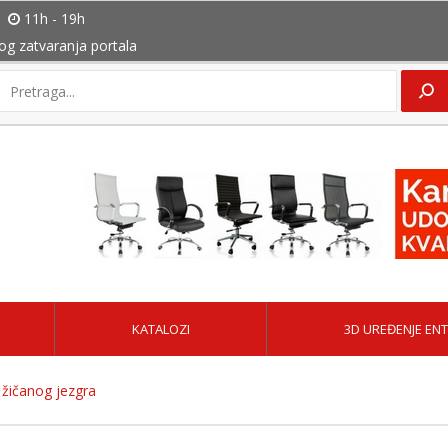
11h - 19h
bog zatvaranja portala
KATALOZI
3D UREĐENJE ENT
 žičanog jezgra