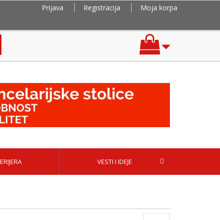
Prijava
Registracija
Moja korpa
ERIJERA
VESTI I IDEJE