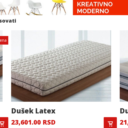
esovati
Cena
Dušek Latex
Du
23,601.00 RSD
21