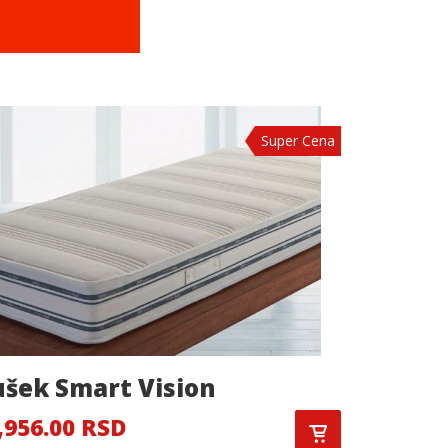
Super Cena
šek Smart Vision
Dušek C
,956.00 RSD
14,383.0