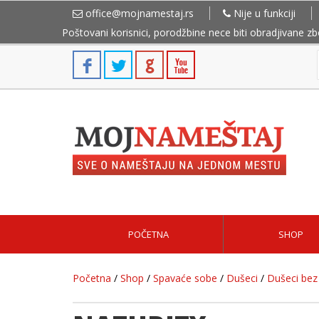
office@mojnamestaj.rs
Nije u funkciji
Poštovani korisnici, porodžbine nece biti obradjivane z
POČETNA
SHOP
Početna
/
Shop
/
Spavaće sobe
/
Dušeci
/
Dušeci bez