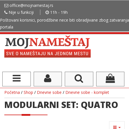
office@mojnamestaj.rs
Nije u funkciji
11h - 19h
Poštovani korisnici, porodžbine nece biti obradjivane zbog zatvaranja
portala
Početna
/
Shop
/
Dnevne sobe
/
Dnevne sobe - komplet
MODULARNI SET: QUATRO