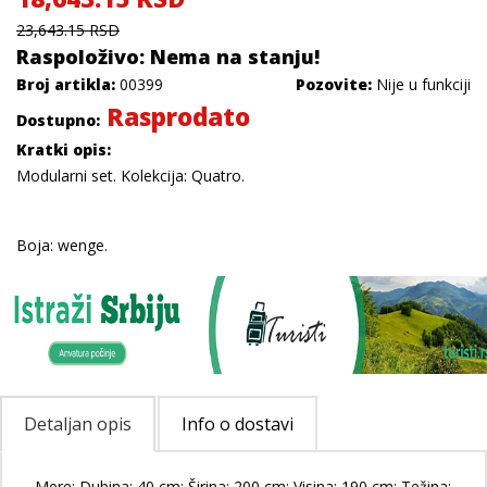
23,643.15 RSD
Raspoloživo: Nema na stanju!
Broj artikla:
00399
Pozovite:
Nije u funkciji
Rasprodato
Dostupno:
Kratki opis:
Modularni set. Kolekcija: Quatro.
Boja: wenge.
Detaljan opis
Info o dostavi
Mere: Dubina: 40 cm; Širina: 200 cm; Visina: 190 cm; Težina: